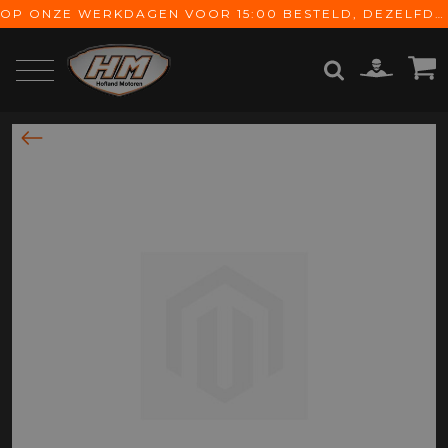
OP ONZE WERKDAGEN VOOR 15:00 BESTELD, DEZELFDE DAG VERZONDEN! GRATIS VERZENDING VANAF € 65,-
ZOEKEN