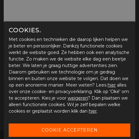
COOKIES.
Met cookies en technieken die daarop lijken helpen we
je beter en persoonlijker. Dankzij functionele cookies
werkt de website goed. Ze hebben ook een analytische
MOTORJEANS BULL-IT, COYOTE EASY FIT
functie. Zo maken we de website elke dag een beetje
Tijdelijk niet verkrijgbaar
beter. We laten je graag nuttige advertenties zien.
Daarom gebruiken we technologie om je gedrag
Tijdens onze werkdagen voor 15:00 uur besteld, dezelfde
binnen en buiten onze website te volgen. Dat doen we
dag verstuurd.
op een anonieme manier. Meer weten? Lees
hier
alles
over onze cookie- en privacyverklaring. Klik op 'Oké' om
te accepteren. Kies je voor
weigeren
? Dan plaatsen we
OMSCHRIJVING MOTORJEANS BULL-IT, COYOTE
alleen functionele cookies. Wil je zelf bepalen welke
EASY FIT
cookies er geplaatst worden klik dan
hier
.
Motorjeans Bull-it, Coyote easy fit