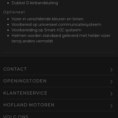
Dubbel D kinbandsluiting
Optioneel
Vizier in verschillende kleuren en tinten
Voorbereid op universeel communicatiesysteem
Voorbereiding op Smart HJC systeem
Helmen worden standaard geleverd met helder vizier
tenzij anders vermeldt
CONTACT
OPENINGSTIJDEN
Maandag
Gesloten
KLANTENSERVICE
Dinsdag
10.00-18.00
HOFLAND MOTOREN
Woensdag
10.00-18.00
BEL
EMAIL
Donderdag
10.00-18.00
VOLG ONS