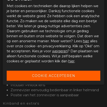
Helmschaal
Met cookies en technieken die daarop lijken helpen we
je beter en persoonlijker. Dankzij functionele cookies
Glasvezel helmschaal in twee formaten
werkt de website goed. Ze hebben ook een analytische
Binnenschaal van EPS
functie. Zo maken we de website elke dag een beetje
ECE 22.06 gecertificeerd
beter. We laten je graag nuttige advertenties zien.
Ventilatie
Daarom gebruiken we technologie om je gedrag
ACS ventilatiesysteem; volledig ventilatiesysteem dat
binnen en buiten onze website te volgen. Dat doen we
warme en vochtige lucht effectief afvoert
op een anonieme manier. Meer weten? Lees
hier
alles
over onze cookie- en privacyverklaring. Klik op 'Oké' om
Binnenvoering
te accepteren. Kies je voor
weigeren
? Dan plaatsen we
Antibacteriele MultiCool binnenvoering
alleen functionele cookies. Wil je zelf bepalen welke
Sneldrogend en vochtabsorberend
cookies er geplaatst worden klik dan
hier
.
Geschikt voor brildragers
Vizier en zonnevizier
Standaard helder vizier met pinlock voorbereiding
Inclusief Pinlock lens
Zonnevizier eenvoudig bedienbaar in linker helmrand
Positie van het zonnevizier is aanpasbaar
Kinband en extra's