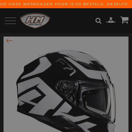
OP ONZE WERKDAGEN VOOR 15:00 BESTELD, DEZELFDE DAG VERZONDEN! GRATIS VERZENDING VANAF € 65,-
ZOEKEN