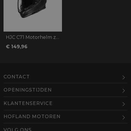
HJC C71 Motorhelm zwart/mat
€ 149,96
CONTACT
OPENINGSTIJDEN
Maandag
Gesloten
KLANTENSERVICE
Dinsdag
10.00-18.00
HOFLAND MOTOREN
Woensdag
10.00-18.00
BEL
EMAIL
Donderdag
10.00-18.00
VOLG ONS