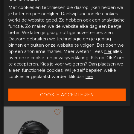
GERELATEERDE PRODUCTEN
Met cookies en technieken die daarop lijken helpen we
je beter en persoonlijker. Dankzij functionele cookies
werkt de website goed. Ze hebben ook een analytische
-33%
functie. Zo maken we de website elke dag een beetje
beter. We laten je graag nuttige advertenties zien.
Daarom gebruiken we technologie om je gedrag
binnen en buiten onze website te volgen. Dat doen we
op een anonieme manier. Meer weten? Lees
hier
alles
over onze cookie- en privacyverklaring. Klik op 'Oké' om
te accepteren. Kies je voor
weigeren
? Dan plaatsen we
alleen functionele cookies. Wil je zelf bepalen welke
cookies er geplaatst worden klik dan
hier
.
HJC C10 Geti zwart/wit
HJC i71 Simo
€ 116,96
€ 180,00
€ 269,95