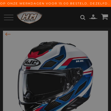
OP ONZE WERKDAGEN VOOR 15:00 BESTELD, DEZELFDE DAG VERZONDEN! GRATIS VERZENDING VANAF € 65,-
ZOEKEN