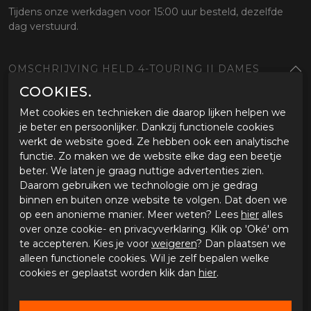
Tijdens onze werkdagen voor 15:00 uur besteld, dezelfde
dag verstuurd.
OMSCHRIJVING HELD 4-TOURING II DAMES
COOKIES.
Eigenschappen Held 4-Touring || dames
Comfort/uitrusting
Met cookies en technieken die daarop lijken helpen we
je beter en persoonlijker. Dankzij functionele cookies
Ademend, wind- en waterdicht dankzij het Reissa Z-
werkt de website goed. Ze hebben ook een analytische
Liner klimaatmembraan
functie. Zo maken we de website elke dag een beetje
Verbindingsrits rondom
beter. We laten je graag nuttige advertenties zien.
Uitneembare thermische voering, 100% polyester
Daarom gebruiken we technologie om je gedrag
Breedteverstelling bij taille en mouwen
binnen en buiten onze website te volgen. Dat doen we
Elastische inzetstukken op de binnenkant van de
op een anonieme manier. Meer weten? Lees
hier
alles
mouwen
over onze cookie- en privacyverklaring. Klik op 'Oké' om
AirVents op borst, rug en armen
te accepteren. Kies je voor
weigeren
? Dan plaatsen we
Comfortabele kraag met zachte afwerking
alleen functionele cookies. Wil je zelf bepalen welke
2 niet-waterdichte buitenzakken
cookies er geplaatst worden klik dan
hier
.
1 binnenzak + 1 zak voor mobiele telefoon + 1
documentenzak