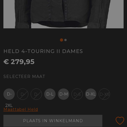
HELD 4-TOURING II DAMES
€ 279,95
SELECTEER MAAT
D-
D-L
D-M
D-XL
D-
D-
D-S
D-XS
2XL
3XL
4XL
Maattabel Held
PLAATS IN WINKELMAND