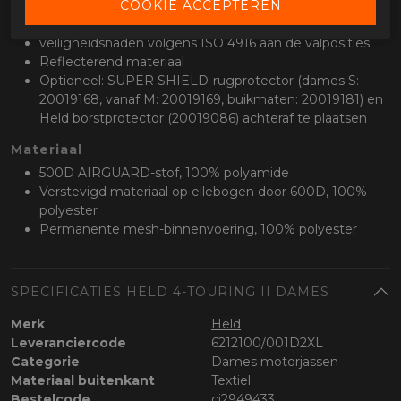
Bescherming
Verwijderbare schouder- en elleboogprotectoren
veiligheidsnaden volgens ISO 4916 aan de valposities
Reflecterend materiaal
Optioneel: SUPER SHIELD-rugprotector (dames S:
20019168, vanaf M: 20019169, buikmaten: 20019181) en
Held borstprotector (20019086) achteraf te plaatsen
Materiaal
500D AIRGUARD-stof, 100% polyamide
Verstevigd materiaal op ellebogen door 600D, 100%
polyester
Permanente mesh-binnenvoering, 100% polyester
SPECIFICATIES HELD 4-TOURING II DAMES
Merk
Held
Leveranciercode
6212100/001D2XL
Categorie
Dames motorjassen
Materiaal buitenkant
Textiel
Bestelcode
ci2949433