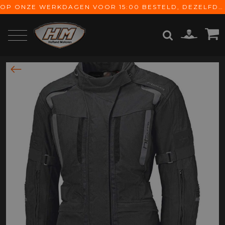
OP ONZE WERKDAGEN VOOR 15:00 BESTELD, DEZELFDE DAG VERZONDEN! GRATIS VERZENDING VANAF € 65,-
ZOEKEN