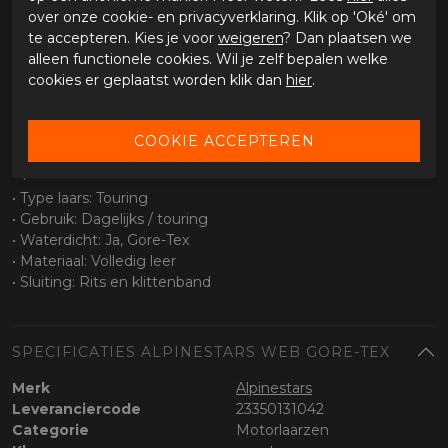
• Goede grip op verschillende ondergronden
over onze cookie- en privacyverklaring. Klik op 'Oké' om
• Stabiel bij stilstand
te accepteren. Kies je voor
weigeren
? Dan plaatsen we
alleen functionele cookies. Wil je zelf bepalen welke
Waterdichtheid
cookies er geplaatst worden klik dan
hier
.
• Gore-Tex membraan
• 100% waterdicht
• Ademend voor optimaal comfort
Specificaties
• Type laars: Touring
• Gebruik: Dagelijks / touring
• Waterdicht: Ja, Gore-Tex
• Materiaal: Volledig leer
• Sluiting: Rits en klittenband
SPECIFICATIES ALPINESTARS WEB GORE-TEX
Merk
Alpinestars
Leveranciercode
23350131042
Categorie
Motorlaarzen