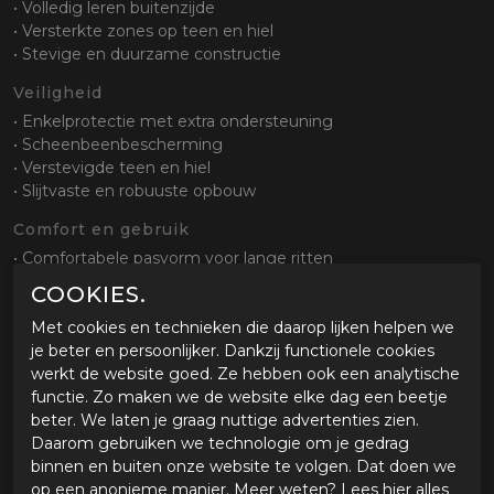
• Volledig leren buitenzijde
• Versterkte zones op teen en hiel
• Stevige en duurzame constructie
Veiligheid
• Enkelprotectie met extra ondersteuning
• Scheenbeenbescherming
• Verstevigde teen en hiel
• Slijtvaste en robuuste opbouw
Comfort en gebruik
• Comfortabele pasvorm voor lange ritten
• Geschikt voor touring en dagelijks gebruik
COOKIES.
• Tijdloos ontwerp met hoog draagcomfort
Met cookies en technieken die daarop lijken helpen we
Sluiting en pasvorm
je beter en persoonlijker. Dankzij functionele cookies
• Ritssluiting met klittenband afdekking
werkt de website goed. Ze hebben ook een analytische
• Eenvoudig aan en uit te trekken
functie. Zo maken we de website elke dag een beetje
• Goede aansluiting rond enkel en kuit
beter. We laten je graag nuttige advertenties zien.
Daarom gebruiken we technologie om je gedrag
Zool en grip
binnen en buiten onze website te volgen. Dat doen we
• Slijtvaste rubberen zool
op een anonieme manier. Meer weten? Lees
hier
alles