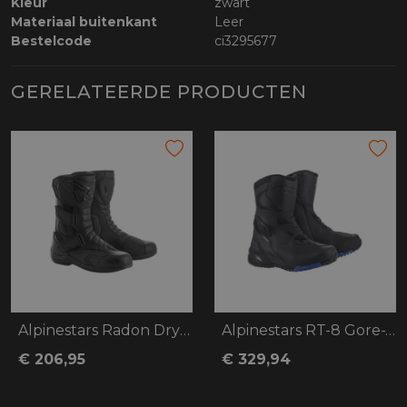
Kleur
zwart
Materiaal buitenkant
Leer
Bestelcode
ci3295677
GERELATEERDE PRODUCTEN
Alpinestars Radon Drystar
Alpinestars RT-8 Gore-Tex
€ 206,95
€ 329,94