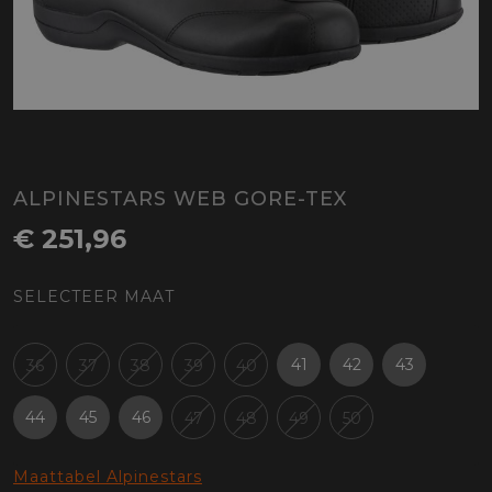
ALPINESTARS WEB GORE-TEX
€ 251,96
SELECTEER MAAT
41
42
43
36
37
38
39
40
44
45
46
47
48
49
50
Maattabel Alpinestars