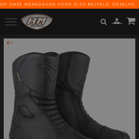
OP ONZE WERKDAGEN VOOR 15:00 BESTELD, DEZELFDE DAG VERZONDEN! GRATIS VERZENDING VANAF € 65,-
ZOEKEN