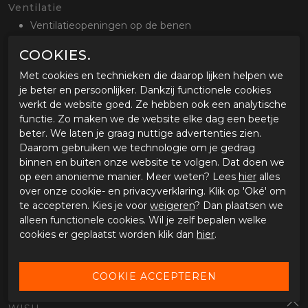
Ventilatie
Ventilatieopeningen op de benen
Waterdicht en binnenvoering
COOKIES.
Ademend, wind en waterdicht Dryway+2.0 membraan
Met cookies en technieken die daarop lijken helpen we
Uitneembare Outlast temperatuur regulerende voering
je beter en persoonlijker. Dankzij functionele cookies
met Thinsulate
werkt de website goed. Ze hebben ook een analytische
functie. Zo maken we de website elke dag een beetje
Stel- en opbergmogelijkheden
beter. We laten je graag nuttige advertenties zien.
Verstelbaar in de taille en onderaan de broekspijp
Daarom gebruiken we technologie om je gedrag
binnen en buiten onze website te volgen. Dat doen we
Comfort
op een anonieme manier. Meer weten? Lees
hier
alles
Lange bevestigingsrits voor aan de jas
over onze cookie- en privacyverklaring. Klik op 'Oké' om
Afneembare bretels
te accepteren. Kies je voor
weigeren
? Dan plaatsen we
Optioneel
alleen functionele cookies. Wil je zelf bepalen welke
cookies er geplaatst worden klik dan
hier
.
Beschikbaar in de maten 46 tot en met 62, S48 tot en
met 58, L50 tot en met L56
SPECIFICATIES HALVARSSONS TEXTILE PANTS