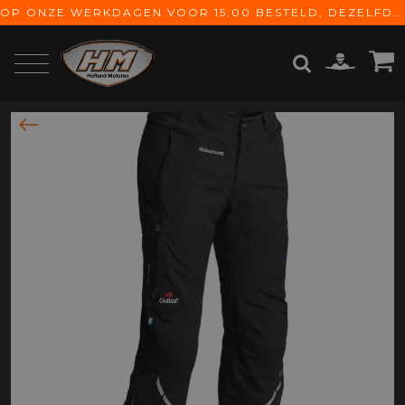
OP ONZE WERKDAGEN VOOR 15:00 BESTELD, DEZELFDE DAG VERZONDEN! GRATIS VERZENDING VANAF € 65,-
ZOEKEN