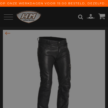
OP ONZE WERKDAGEN VOOR 15:00 BESTELD, DEZELFDE DAG VERZONDEN! GRATIS VERZENDING VANAF € 65,-
ZOEKEN