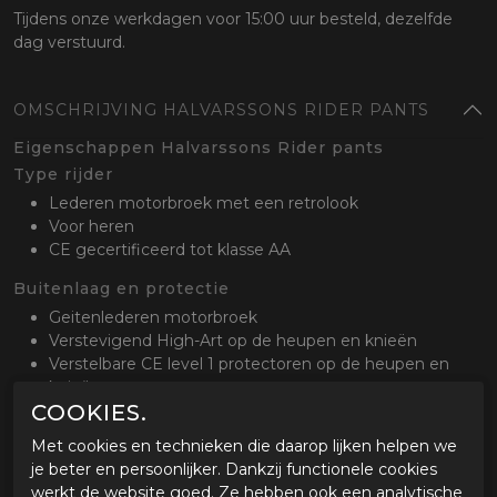
Tijdens onze werkdagen voor 15:00 uur besteld, dezelfde
dag verstuurd.
OMSCHRIJVING HALVARSSONS RIDER PANTS
Eigenschappen Halvarssons Rider pants
Type rijder
Lederen motorbroek met een retrolook
Voor heren
CE gecertificeerd tot klasse AA
Buitenlaag en protectie
Geitenlederen motorbroek
Verstevigend High-Art op de heupen en knieën
Verstelbare CE level 1 protectoren op de heupen en
knieën
COOKIES.
Drievoudige naden op blootgestelde delen
Met cookies en technieken die daarop lijken helpen we
Comfort
je beter en persoonlijker. Dankzij functionele cookies
Lange bevestigingsrits voor aan de jas
werkt de website goed. Ze hebben ook een analytische