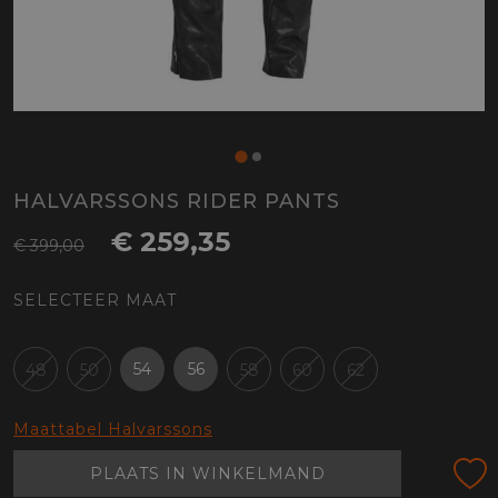
HALVARSSONS RIDER PANTS
€ 259,35
€ 399,00
SELECTEER MAAT
54
56
48
50
58
60
62
Maattabel Halvarssons
PLAATS IN WINKELMAND