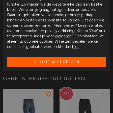
Broekzak op bovenbeen
functie. Zo maken we de website elke dag een beetje
beter. We laten je graag nuttige advertenties zien.
Optioneel
Daarom gebruiken we technologie om je gedrag
Beschikbaar in de maten 46 tot en met 62
binnen en buiten onze website te volgen. Dat doen we
op een anonieme manier. Meer weten? Lees
hier
alles
over onze cookie- en privacyverklaring. Klik op 'Oké' om
SPECIFICATIES HALVARSSONS RIDER PANTS
te accepteren. Kies je voor
weigeren
? Dan plaatsen we
alleen functionele cookies. Wil je zelf bepalen welke
Merk
Halvarssons
cookies er geplaatst worden klik dan
hier
.
Leveranciercode
710-68233000-54
Categorie
Motorbroeken
Materiaal buitenkant
Leer
Bestelcode
ci2935259
GERELATEERDE PRODUCTEN
-16%