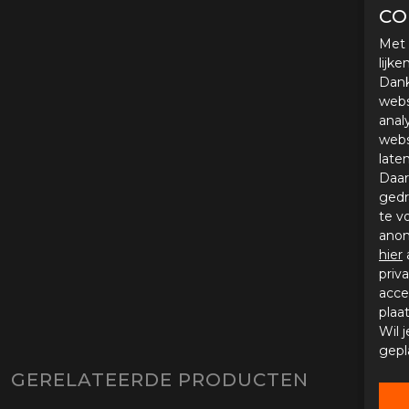
CO
Met 
lijk
Dank
webs
anal
webs
late
Daar
gedr
te v
anon
hier
priv
acce
plaa
Wil 
gepl
GERELATEERDE PRODUCTEN