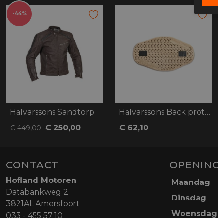
-44%
Halvarssons Sandtorp
Halvarssons Back protector Melbyn
€ 250,00
€ 62,10
€ 449,00
CONTACT
OPENING
Hofland Motoren
Maandag
Databankweg 2
Dinsdag
3821AL Amersfoort
Woensdag
033 - 455 57 10