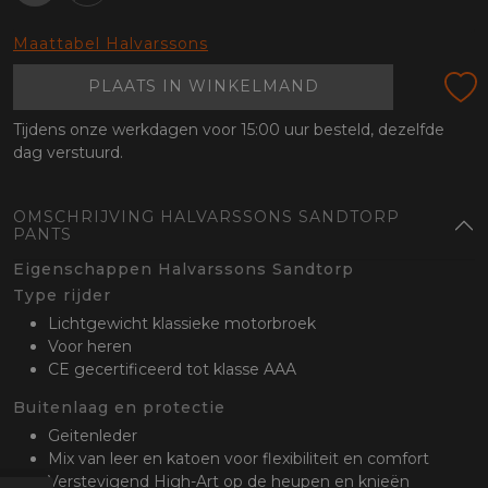
oten
lefoon
Maattabel Halvarssons
PLAATS IN WINKELMAND
Tijdens onze werkdagen voor 15:00 uur besteld, dezelfde
dag verstuurd.
OMSCHRIJVING HALVARSSONS SANDTORP
PANTS
Eigenschappen Halvarssons Sandtorp
Type rijder
Lichtgewicht klassieke motorbroek
Voor heren
CE gecertificeerd tot klasse AAA
Buitenlaag en protectie
Geitenleder
Mix van leer en katoen voor flexibiliteit en comfort
Verstevigend High-Art op de heupen en knieën