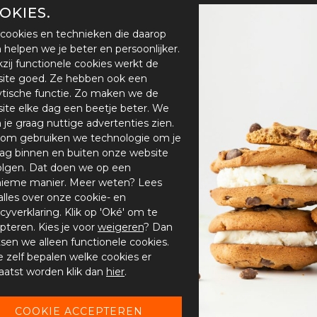
OKIES.
cookies en technieken die daarop
en helpen we je beter en persoonlijker.
zij functionele cookies werkt de
ite goed. Ze hebben ook een
ytische functie. Zo maken we de
ite elke dag een beetje beter. We
n je graag nuttige advertenties zien.
om gebruiken we technologie om je
ag binnen en buiten onze website
olgen. Dat doen we op een
ieme manier. Meer weten? Lees
alles over onze cookie- en
acyverklaring. Klik op 'Oké' om te
pteren. Kies je voor
weigeren
? Dan
tsen we alleen functionele cookies.
je zelf bepalen welke cookies er
aatst worden klik dan
hier
.