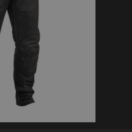
handschoenen
Sl
All-Season
Te
handschoenen
Verwarmde
handschoenen