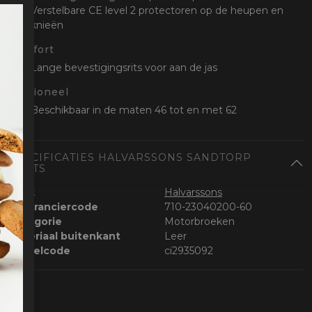
Verstelbare CE level 2 protectoren op de heupen en
knieën
Comfort
Lange bevestigingsrits voor aan de jas
Optioneel
Beschikbaar in de maten 46 tot en met 62
SPECIFICATIES HALVARSSONS SANDTORP
PANTS
Merk
Halvarssons
Leveranciercode
710-23040200-60
Categorie
Motorbroeken
Materiaal buitenkant
Leer
Bestelcode
ci2935092