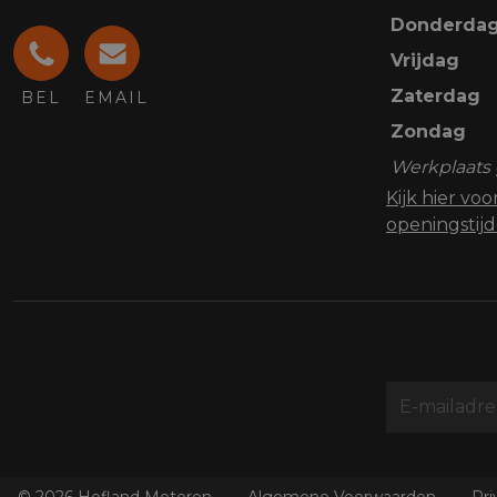
Donderda
Vrijdag
Zaterdag
BEL
EMAIL
Zondag
Werkplaats 
Kijk hier vo
openingstij
© 2026 Hofland Motoren
Algemene Voorwaarden
Pri