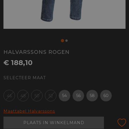
HALVARSSONS ROGEN
€ 188,10
SELECTEER MAAT
54
56
58
60
46
48
50
52
Maattabel Halvarssons
PLAATS IN WINKELMAND