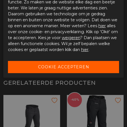
functie. Zo maken we de website elke dag een beetje
Verkrijgbaar in de maten 46 tot en met 60, S48 tot en
beter. We laten je graag nuttige advertenties zien.
met S58
Daarom gebruiken we technologie om je gedrag
binnen en buiten onze website te volgen. Dat doen we
op een anonieme manier. Meer weten? Lees
hier
alles
over onze cookie- en privacyverklaring. Klik op 'Oké' om
SPECIFICATIES HALVARSSONS ROGEN
te accepteren. Kies je voor
weigeren
? Dan plaatsen we
Merk
Halvarssons
alleen functionele cookies. Wil je zelf bepalen welke
Leveranciercode
710-23080150-46
cookies er geplaatst worden klik dan
hier
.
Categorie
Motorbroeken
Materiaal buitenkant
Denim
Bestelcode
ci3026890
GERELATEERDE PRODUCTEN
-40%