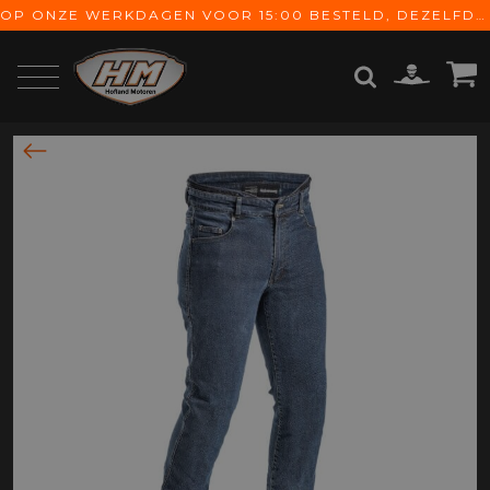
OP ONZE WERKDAGEN VOOR 15:00 BESTELD, DEZELFDE DAG VERZONDEN! GRATIS VERZENDING VANAF € 65,-
ZOEKEN