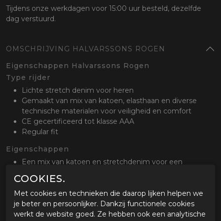
Tijdens onze werkdagen voor 15:00 uur besteld, dezelfde
dag verstuurd.
OMSCHRIJVING HALVARSSONS ROGEN
Eigenschappen Halvarssons Rogen
Type rijder
Lichte stretch denim voor heren
Gemaakt van mix van katoen, elasthaan en diverse
technische materialen voor veiligheid en comfort
CE gecertificeerd tot klasse AAA
Regular fit
Eigenschappen
Een mix van katoen en stretchdenim voor een
comfortabel gevoel
COOKIES.
Verstelbare CE gecertificeerde knie- en
heupprotectoren level 2
Met cookies en technieken die daarop lijken helpen we
Lange bevestigingrits voor aan een jas
je beter en persoonlijker. Dankzij functionele cookies
werkt de website goed. Ze hebben ook een analytische
Optioneel