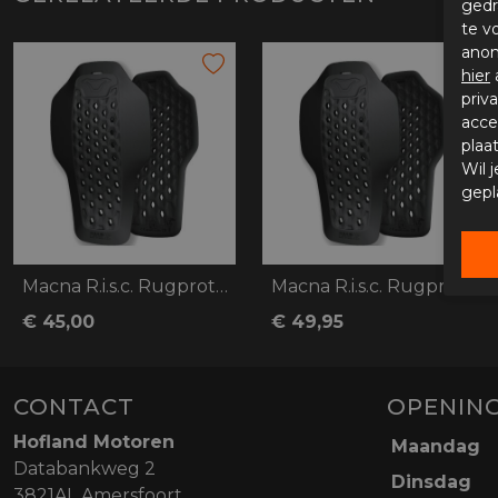
gedr
te v
anon
hier
priv
acce
plaa
Wil 
gepl
Macna R.i.s.c. Rugprotector
Macna R.i.s.c. Rugprotector
€ 45,00
€ 49,95
CONTACT
OPENING
Hofland Motoren
Maandag
Databankweg 2
Dinsdag
3821AL Amersfoort