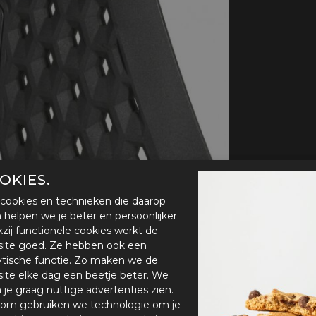
handschoenen
Sl
All-Season
Te
handschoenen
Verwarmde
handschoenen
OKIES.
cookies en technieken die daarop
en helpen we je beter en persoonlijker.
zij functionele cookies werkt de
ite goed. Ze hebben ook een
ytische functie. Zo maken we de
ite elke dag een beetje beter. We
n je graag nuttige advertenties zien.
om gebruiken we technologie om je