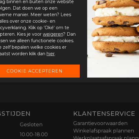
ag binnen en buiten onze website
olgen. Dat doen we op een
ieme manier. Meer weten? Lees
alles over onze cookie- en
acyverklaring. Klik op 'Oké' om te
pteren. Kies je voor
weigeren
? Dan
tsen we alleen functionele cookies.
je zelf bepalen welke cookies er
aatst worden klik dan
hier
.
STIJDEN
KLANTENSERVICE
Garantievoorwaarden
Gesloten
Winkelafspraak plannen
10.00-18.00
Werkplaatsafspraak plan