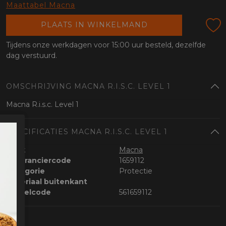
oten
Maattabel Macna
lefoon
PLAATS IN WINKELMAND
Tijdens onze werkdagen voor 15:00 uur besteld, dezelfde
dag verstuurd.
OMSCHRIJVING MACNA R.I.S.C. LEVEL 1
Macna R.i.s.c. Level 1
SPECIFICATIES MACNA R.I.S.C. LEVEL 1
Merk
Macna
Leveranciercode
1659112
Categorie
Protectie
Materiaal buitenkant
Bestelcode
561659112