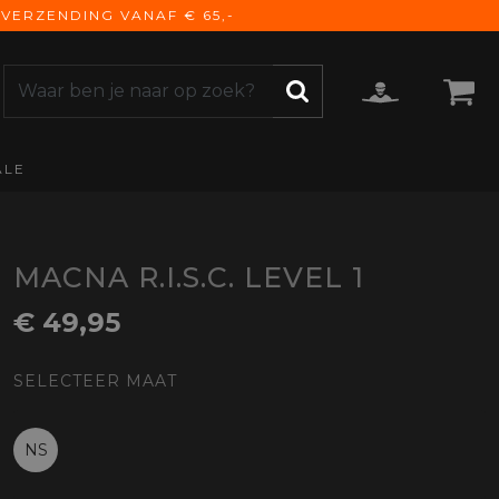
VERZENDING VANAF € 65,-
ALE
ZOEKEN
CCESSOIRES
e Accessoires
vigatie
MACNA R.I.S.C. LEVEL 1
derhoud
€ 49,95
mmunicatie
gage
SELECTEER MAAT
versen
ktra
torhoezen
NS
derdelen