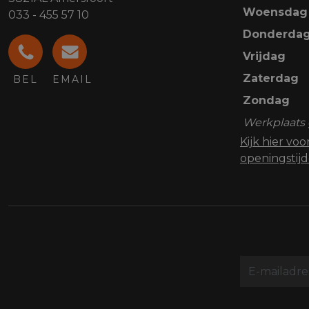
Woensdag
033 - 455 57 10
Donderda
Vrijdag
Zaterdag
BEL
EMAIL
Zondag
Werkplaats 
Kijk hier vo
openingstij