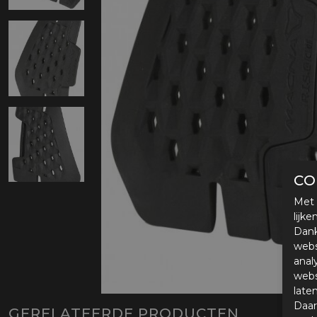
Protectie
Airbags
CO
Met 
lijk
Dank
webs
anal
webs
late
Daar
GERELATEERDE PRODUCTEN