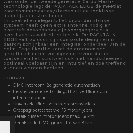
waaronder de tweede generatie Cardo Mesh-
technologie legt de PACKTALK EDGE de meetlat
voor communicatiesystemen uit de topklasse
duidelijk een stuk hoger.
Innovatief en elegant: het bijzonder slanke
systeem heeft geen extra antenne nodig en
overtreft desondanks zijn voorgangers qua
overdrachtskwaliteit en bereik. De PACKTALK
EDGE valt op door zijn compacte design en is
daarom schijnbaar een integraal onderdeel van de
helm. Tegelijkertijd zorgt de ergonomisch
geoptimaliseerde vormgeving ervoor dat de
toetsen en het scrolwiel ook met handschoenen
optimaal voelbaar zijn en intuïtief en doeltreffend
kunnen worden bediend.
Intercom
DMC Intercom, 2e generatie automatisch
herstel van de verbinding, HD Live Bluetooth
intercomfunctie
Universele Bluetooth-intercominstallatie
Groepsgrootte: tot wel 15 motorrijders
Bereik tussen motorrijders: max. 1,6 km
Bereik in de DMC-groep: tot wel 8 km