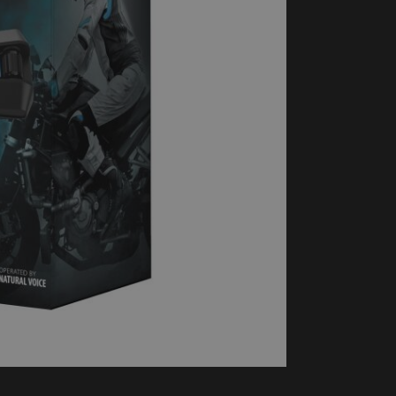
handschoenen
Sl
All-Season
Te
handschoenen
Verwarmde
handschoenen