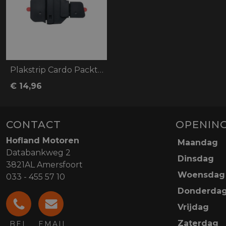
Plakstrip Cardo Packtalk Edge
€ 14,96
CONTACT
OPENING
Hofland Motoren
Maandag
Databankweg 2
Dinsdag
3821AL Amersfoort
Woensdag
033 - 455 57 10
Donderda
Vrijdag
Zaterdag
BEL
EMAIL