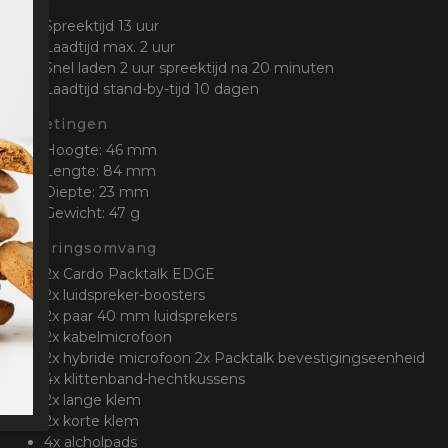
Accu
Spreektijd 13 uur
Laadtijd max. 2 uur
Snel laden 2 uur spreektijd na 20 minuten
Laadtijd stand-by-tijd 10 dagen
Afmetingen
Hoogte: 46 mm
Lengte: 84 mm
Diepte: 23 mm
Gewicht: 47 g
Leveringsomvang
2x Cardo Packtalk EDGE
2x luidspreker-boosters
2x paar 40 mm luidsprekers
2x kabelmicrofoon
2x hybride microfoon 2x Packtalk bevestigingseenheid
4x klittenband-hechtkussens
2x lange klem
2x korte klem
4x alcholpads