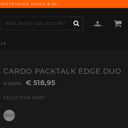
VERZENDING VANAF € 65,-
ALE
ZOEKEN
CCESSOIRES
e Accessoires
vigatie
CARDO PACKTALK EDGE DUO
derhoud
€ 518,95
€ 729,94
mmunicatie
gage
SELECTEER MAAT
versen
ktra
torhoezen
DUO
derdelen