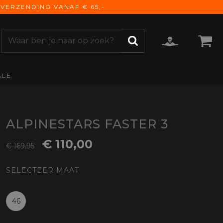
VERZENDING VANAF € 65,-
ALE
ZOEKEN
CCESSOIRES
e Accessoires
vigatie
ALPINESTARS FASTER 3
derhoud
€ 110,00
€ 169,95
mmunicatie
gage
SELECTEER MAAT
versen
ktra
torhoezen
46
derdelen