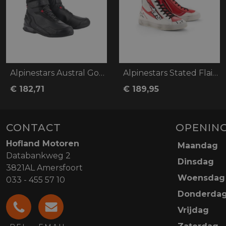
Alpinestars Austral Gore-Tex
Alpinestars Stated Flair Shoes
€ 182,71
€ 189,95
CONTACT
OPENING
Hofland Motoren
Maandag
Databankweg 2
Dinsdag
3821AL Amersfoort
Woensdag
033 - 455 57 10
Donderda
Vrijdag