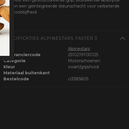
voor een gestructureerde grip, uitstekende absorptie
en een geïntegreerde steunschacht voor verbeterde
zoolstijfheid
SPECIFICATIES ALPINESTARS FASTER 3
Merk
Alpinestars
Leveranciercode
25102191130125
Categorie
Motorschoenen
Kleur
zwart/grijs/rood
Materiaal buitenkant
Bestelcode
ci3385805