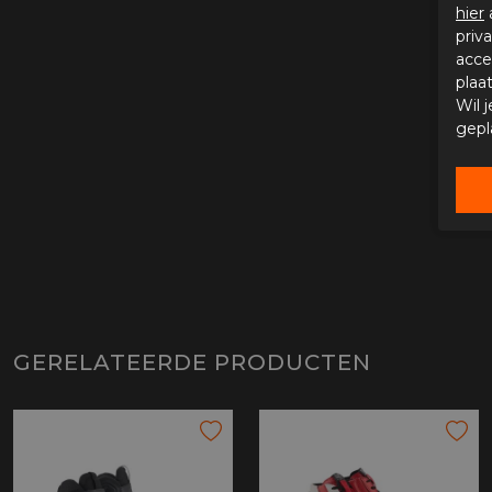
hier
priv
acce
plaa
Wil 
gepl
GERELATEERDE PRODUCTEN