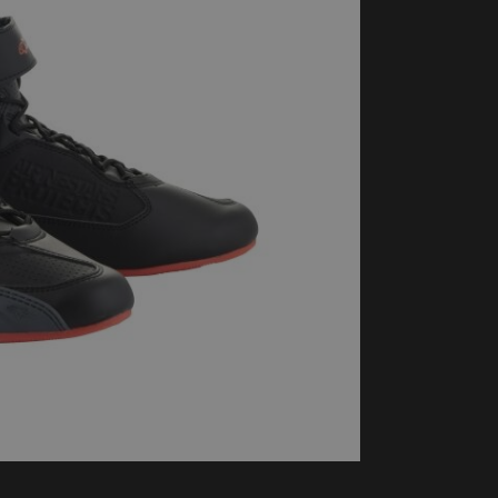
handschoenen
Sl
All-Season
Te
handschoenen
Verwarmde
handschoenen