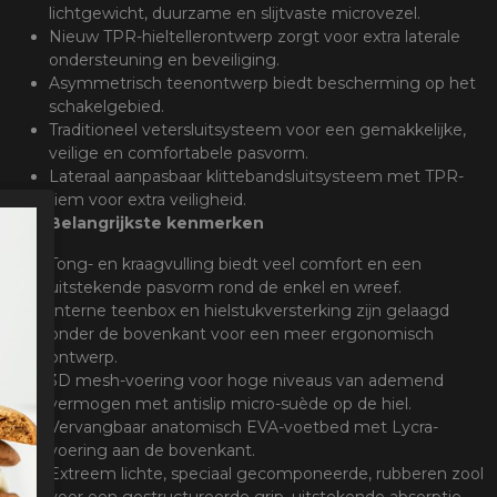
lichtgewicht, duurzame en slijtvaste microvezel.
Nieuw TPR-hieltellerontwerp zorgt voor extra laterale
ondersteuning en beveiliging.
Asymmetrisch teenontwerp biedt bescherming op het
schakelgebied.
Traditioneel vetersluitsysteem voor een gemakkelijke,
veilige en comfortabele pasvorm.
Lateraal aanpasbaar klittebandsluitsysteem met TPR-
riem voor extra veiligheid.
Belangrijkste kenmerken
Tong- en kraagvulling biedt veel comfort en een
uitstekende pasvorm rond de enkel en wreef.
Interne teenbox en hielstukversterking zijn gelaagd
onder de bovenkant voor een meer ergonomisch
ontwerp.
3D mesh-voering voor hoge niveaus van ademend
vermogen met antislip micro-suède op de hiel.
Vervangbaar anatomisch EVA-voetbed met Lycra-
voering aan de bovenkant.
Extreem lichte, speciaal gecomponeerde, rubberen zool