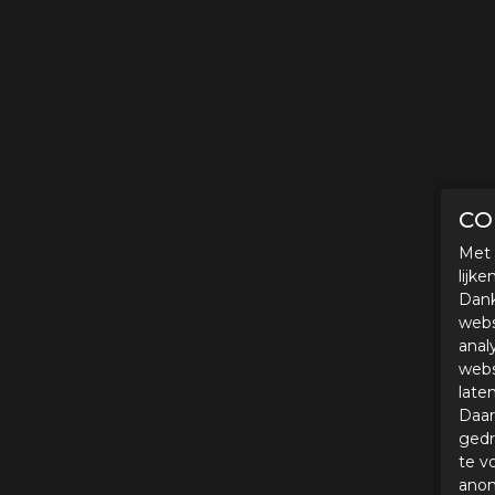
CO
Met 
lijk
Dank
webs
anal
webs
late
Daar
gedr
te v
anon