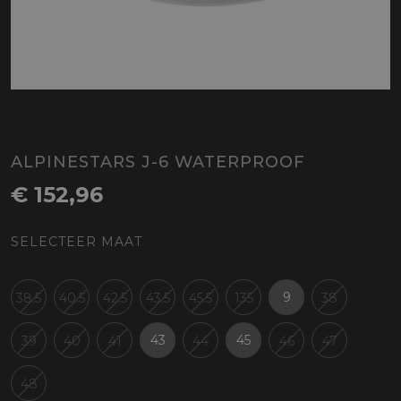
ALPINESTARS J-6 WATERPROOF
€ 152,96
SELECTEER MAAT
9
38.5
40.5
42.5
43.5
45.5
135
38
43
45
39
40
41
44
46
47
48