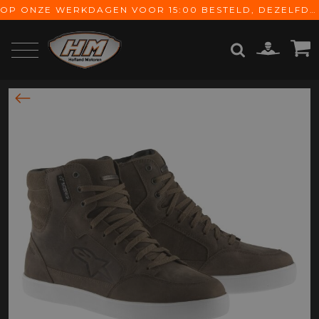
OP ONZE WERKDAGEN VOOR 15:00 BESTELD, DEZELFDE DAG VERZONDEN! GRATIS VERZENDING VANAF € 65,-
ZOEKEN