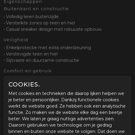
Eigenschappen
Buitenkant en constructie
• Volledig leren buitenzijde
• Versterkte zones op teen en hiel
• Casual sneaker design met robuuste opbouw
Veiligheid
• Enkelprotectie met extra ondersteuning
• Verstevigde teen en hiel
• Slijtvaste en duurzame constructie
Comfort en gebruik
• Comfortabele pasvorm voor dagelijks gebruik
COOKIES.
• Ideaal voor stadsritten en woon werk verkeer
• Goede bewegingsvrijheid tijdens rijden en lopen
Met cookies en technieken die daarop lijken helpen we
je beter en persoonlijker. Dankzij functionele cookies
Sluiting en pasvorm
werkt de website goed. Ze hebben ook een analytische
• Vetersluiting voor een casual look
functie. Zo maken we de website elke dag een beetje
• Goede aansluiting rond de voet
beter. We laten je graag nuttige advertenties zien.
• Eenvoudig aan en uit te trekken
Daarom gebruiken we technologie om je gedrag
binnen en buiten onze website te volgen. Dat doen we
Zool en grip