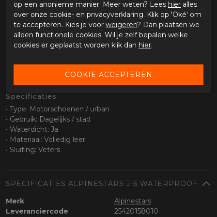
op een anonieme manier. Meer weten? Lees
hier
alles
• Slijtvaste rubberen zool
over onze cookie- en privacyverklaring. Klik op 'Oké' om
• Goede grip op verschillende ondergronden
te accepteren. Kies je voor
weigeren
? Dan plaatsen we
• Stabiel bij stilstand
alleen functionele cookies. Wil je zelf bepalen welke
cookies er geplaatst worden klik dan
hier
.
Waterdichtheid
• Waterdicht membraan
• Geschikt voor alle weersomstandigheden
• Ademend voor extra comfort
Specificaties
• Type: Motorschoenen / urban
• Gebruik: Dagelijks / stad
• Waterdicht: Ja
• Materiaal: Volledig leer
• Sluiting: Veters
SPECIFICATIES ALPINESTARS J-6 WATERPROOF
Merk
Alpinestars
Leveranciercode
25420158010