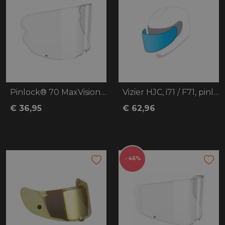
Pinlock® 70 MaxVisionT HJC, F100 maat L-
Vizier HJC, i71 / F71, pinlock voorberei
€ 36,95
€ 62,96
- 46%