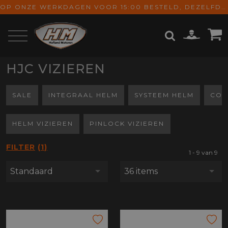
OP ONZE WERKDAGEN VOOR 15:00 BESTELD, DEZELFDE DAG VERZONDEN! GRATIS VERZENDING VANAF € 65,-
HJC VIZIEREN
ZOEKEN
SALE
INTEGRAAL HELM
SYSTEEM HELM
COM
HELM VIZIEREN
PINLOCK VIZIEREN
FILTER
1
1 - 9 van 9
Standaard
36 items