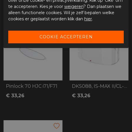
over onze cookie- en privacyverklaring. Klik op 'Oké' om
te accepteren. Kies je voor
weigeren
? Dan plaatsen we
alleen functionele cookies. Wil je zelf bepalen welke
cookies er geplaatst worden klik dan
hier
.
Pinlock 70 HJC i71/F71
DKS088, IS-MAX II/CL-Y/C91N Pinlock 70
€ 33,26
€ 33,26