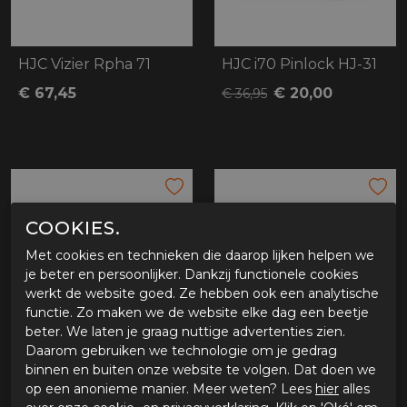
HJC Vizier Rpha 71
HJC i70 Pinlock HJ-31
€ 67,45
€ 20,00
€ 36,95
COOKIES.
Met cookies en technieken die daarop lijken helpen we
je beter en persoonlijker. Dankzij functionele cookies
werkt de website goed. Ze hebben ook een analytische
functie. Zo maken we de website elke dag een beetje
beter. We laten je graag nuttige advertenties zien.
Daarom gebruiken we technologie om je gedrag
Pinlock® 70 MaxVisionT HJC, i90/i91, hel
Pinlock® 70 MaxVisionT HJC, F70, helder,
binnen en buiten onze website te volgen. Dat doen we
op een anonieme manier. Meer weten? Lees
hier
alles
€ 33,26
€ 33,26