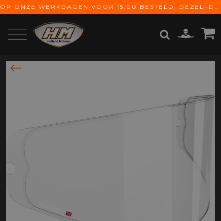
OP ONZE WERKDAGEN VOOR 15:00 BESTELD, DEZELFDE DAG VERZONDEN! GRATIS VERZENDING VANAF € 65,-
ZOEKEN