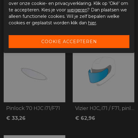
over onze cookie- en privacyverklaring. Klik op 'Oké' om
Materiaal buitenkant
te accepteren. Kies je voor
weigeren
? Dan plaatsen we
Bestelcode
ci732343
alleen functionele cookies. Wil je zelf bepalen welke
cookies er geplaatst worden klik dan
hier
.
GERELATEERDE PRODUCTEN
Pinlock 70 HJC i71/F71
Vizier HJC, i71 / F71, pinlock voorberei
€ 33,26
€ 62,96