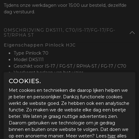
Tijdens onze werkdagen voor 15:00 uur besteld, dezelfde
dag verstuurd.
OMSCHRIJVING DKS111, C70/IS-17/FG-17/FG-
ST/RPHA ST
Eigenschappen Pinlock HJC
Type Pinlock 70
Model DKS111
Geschikt voor IS-17 / FG-ST / RPHA-ST / FG-17 / C70
Voorkomt beslaan van het vizier
Een origineel Pinlock product
COOKIES.
Met cookies en technieken die daarop lijken helpen we
je beter en persoonlijker. Dankzij functionele cookies
werkt de website goed. Ze hebben ook een analytische
SPECIFICATIES DKS111, C70/IS-17/FG-17/FG-
functie. Zo maken we de website elke dag een beetje
ST/RPHA ST
beter. We laten je graag nuttige advertenties zien.
Daarom gebruiken we technologie om je gedrag
Merk
HJC
binnen en buiten onze website te volgen. Dat doen we
Leveranciercode
1358009998
op een anonieme manier. Meer weten? Lees
hier
alles
Categorie
Vizieren