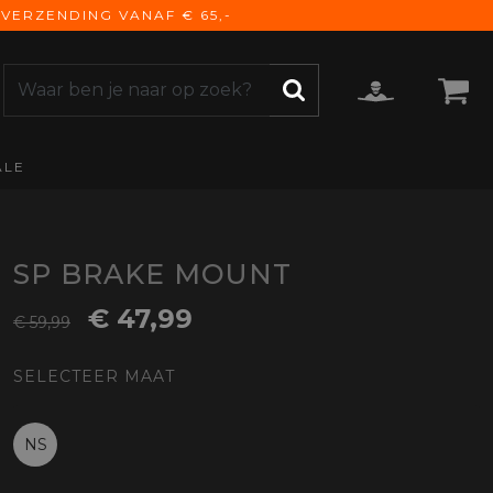
VERZENDING VANAF € 65,-
ALE
ZOEKEN
CCESSOIRES
e Accessoires
vigatie
SP BRAKE MOUNT
derhoud
€ 47,99
€ 59,99
mmunicatie
gage
SELECTEER MAAT
versen
ktra
torhoezen
NS
derdelen