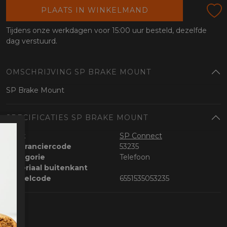
oten
PLAATS IN WINKELMAND
lefoon
Tijdens onze werkdagen voor 15:00 uur besteld, dezelfde
dag verstuurd.
OMSCHRIJVING SP BRAKE MOUNT
SP Brake Mount
SPECIFICATIES SP BRAKE MOUNT
Merk
SP Connect
Leveranciercode
53235
Categorie
Telefoon
Materiaal buitenkant
Bestelcode
6551535053235