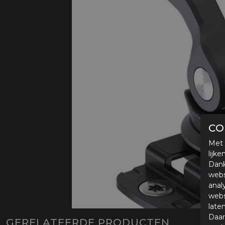
Protectie
Airbags
CO
Met 
lijk
Dank
webs
anal
webs
late
Daar
GERELATEERDE PRODUCTEN