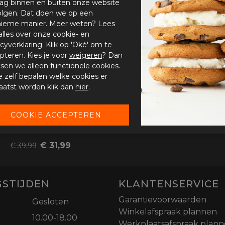
ag binnen en buiten onze website
olgen. Dat doen we op een
ieme manier. Meer weten? Lees
-20%
alles over onze cookie- en
acyverklaring. Klik op 'Oké' om te
pteren. Kies je voor
weigeren
? Dan
tsen we alleen functionele cookies.
je zelf bepalen welke cookies er
aatst worden klik dan
hier
.
SP Connect Phone Case SPC+ Iphone 14 plu
€ 31,99
€ 39,99
STIJDEN
KLANTENSERVICE
Garantievoorwaarden
Gesloten
Winkelafspraak plannen
10.00-18.00
Werkplaatsafspraak plan