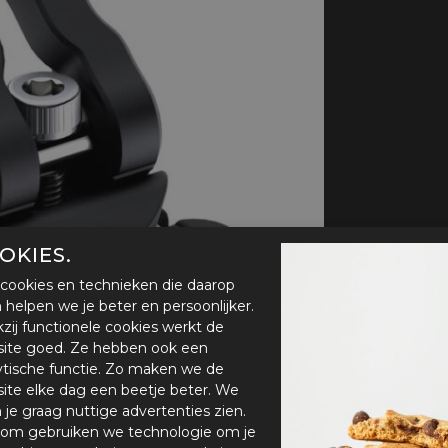
handschoenen
Sl
All-Season
Te
handschoenen
Verwarmde
handschoenen
OKIES.
cookies en technieken die daarop
en helpen we je beter en persoonlijker.
zij functionele cookies werkt de
ite goed. Ze hebben ook een
ytische functie. Zo maken we de
ite elke dag een beetje beter. We
n je graag nuttige advertenties zien.
om gebruiken we technologie om je