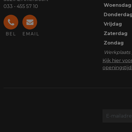
Woensdag
033 - 455 57 10
Donderda
Vrijdag
Zaterdag
BEL
EMAIL
Zondag
Werkplaats 
Kijk hier vo
openingstij