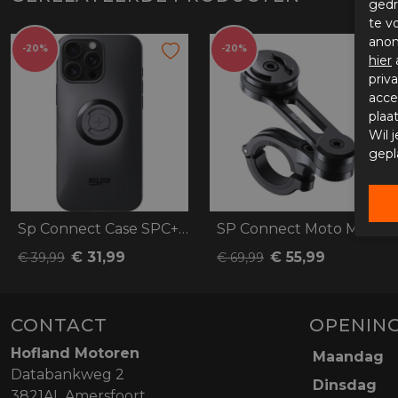
gedr
te v
anon
-20%
-20%
hier
priv
acce
plaa
Wil 
gepl
Sp Connect Case SPC+ Iphone 16 Pro Max
SP Connect Moto Mount Pro
€ 31,99
€ 55,99
€ 39,99
€ 69,99
CONTACT
OPENING
Hofland Motoren
Maandag
Databankweg 2
Dinsdag
3821AL Amersfoort