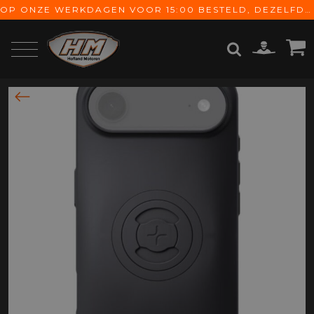
OP ONZE WERKDAGEN VOOR 15:00 BESTELD, DEZELFDE DAG VERZONDEN! GRATIS VERZENDING VANAF € 65,-
ZOEKEN