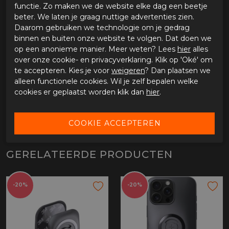
Slank en stevig ontwerp
functie. Zo maken we de website elke dag een beetje
Ondersteunt draadloos laden
beter. We laten je graag nuttige advertenties zien.
Kleur: zwart
Daarom gebruiken we technologie om je gedrag
binnen en buiten onze website te volgen. Dat doen we
op een anonieme manier. Meer weten? Lees
hier
alles
SPECIFICATIES SP CONNECT PHONE CASE
over onze cookie- en privacyverklaring. Klik op 'Oké' om
IPHONE 17 AIR SPC+
te accepteren. Kies je voor
weigeren
? Dan plaatsen we
alleen functionele cookies. Wil je zelf bepalen welke
Merk
SP Connect
cookies er geplaatst worden klik dan
hier
.
Leveranciercode
52695
Categorie
Telefoon
Materiaal buitenkant
Bestelcode
6551535052695
GERELATEERDE PRODUCTEN
-20%
-20%