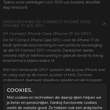
Tijdens onze werkdagen voor 15:00 uur besteld, dezelfde
dag verstuurd.
OMSCHRIJVING SP CONNECT PHONE CASE
IPHONE 17 AIR SPC+
SP Connect Phone Case iPhone 17 Air SPC+
De SP Connect Phone Case SPC+ voor de iPhone 17 Air
biedt optimale bescherming en een perfecte bevestiging
op alle SP Connect SPC+ mounts. Dankzij het slanke
ontwerp blijft je telefoon prettig in gebruik terwijl hij stevig
beschermd is tijdens iedere rit.
Met het vernieuwde SPC+ systeem klik je jouw iPhone snel
en veilig vast op de motor, scooter of fiets. De hoes
ondersteunt daarnaast draadloos opladen en alle knoppen
en aansluitingen blijven volledig toegankelijk.
COOKIES.
Specificaties:
Met cookies en technieken die daarop lijken helpen we
Geschikt voor iPhone 17 Air
je beter en persoonlijker. Dankzij functionele cookies
Compatibel met SP Connect SPC+
werkt de website goed. Ze hebben ook een analytische