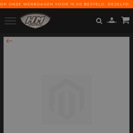
OP ONZE WERKDAGEN VOOR 15:00 BESTELD, DEZELFDE DAG VERZONDEN! GRATIS VERZENDING VANAF € 65,-
ZOEKEN