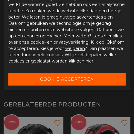
werkt de website goed. Ze hebben ook een analytische
functie. Zo maken we de website elke dag een beetje
OMSCHRIJVING SHARK SPARTAN GT PRO RITMO
CARBON
beter. We laten je graag nuttige advertenties zien.
Daarom gebruiken we technologie om je gedrag
Shark Spartan GT Pro Ritmo Carbon
binnen en buiten onze website te volgen. Dat doen we
op een anonieme manier. Meer weten? Lees
hier
alles
SPECIFICATIES SHARK SPARTAN GT PRO RITMO
over onze cookie- en privacyverklaring. Klik op 'Oké' om
CARBON
te accepteren. Kies je voor
weigeren
? Dan plaatsen we
alleen functionele cookies. Wil je zelf bepalen welke
Merk
Shark
cookies er geplaatst worden klik dan
hier
.
Leveranciercode
HE1355EDAIL
Categorie
Integraal helm
Kleur
carbon/antraciet/wit
Materiaal buitenkant
Carbon
Bestelcode
ci3252142
GERELATEERDE PRODUCTEN
-27%
-30%