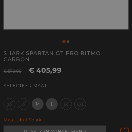
SHARK SPARTAN GT PRO RITMO
CARBON
€ 405,99
€ 579,99
SELECTEER MAAT
M
L
XS
S
XL
XXL
Maattabel Shark
PLAATS IN WINKELMAND