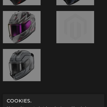
OMSCHRIJVING SHARK D-SKWAL 3 MAYFER
COOKIES.
Shark D-Skwal 3 motorhelm