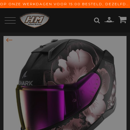
OP ONZE WERKDAGEN VOOR 15:00 BESTELD, DEZELFDE DAG VERZONDEN! GRATIS VERZENDING VANAF € 65,-
ZOEKEN