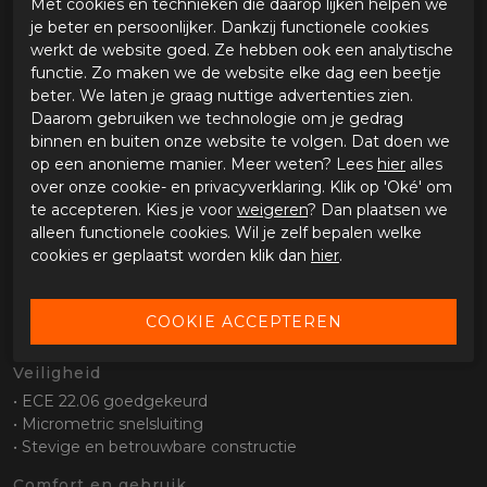
Met cookies en technieken die daarop lijken helpen we
De Shark D-Skwal 3 is een sportieve integraalhelm die een
je beter en persoonlijker. Dankzij functionele cookies
strak en agressief design combineert met comfort en
werkt de website goed. Ze hebben ook een analytische
moderne technologie. Deze helm is ontwikkeld voor rijders
functie. Zo maken we de website elke dag een beetje
die een dynamische look willen zonder in te leveren op
beter. We laten je graag nuttige advertenties zien.
draagcomfort en veiligheid.
Daarom gebruiken we technologie om je gedrag
binnen en buiten onze website te volgen. Dat doen we
Dankzij de vernieuwde aerodynamica en verbeterde
op een anonieme manier. Meer weten? Lees
hier
alles
pasvorm biedt de D-Skwal 3 een stabiele en comfortabele
over onze cookie- en privacyverklaring. Klik op 'Oké' om
rijervaring, zowel in de stad als op hogere snelheden.
te accepteren. Kies je voor
weigeren
? Dan plaatsen we
alleen functionele cookies. Wil je zelf bepalen welke
Eigenschappen
cookies er geplaatst worden klik dan
hier
.
Buitenschaal en constructie
• Slijtvaste polycarbonaat buitenschaal
• Aerodynamisch ontwerp voor minder luchtweerstand
• Sportieve en agressieve vormgeving
Veiligheid
• ECE 22.06 goedgekeurd
• Micrometric snelsluiting
• Stevige en betrouwbare constructie
Comfort en gebruik