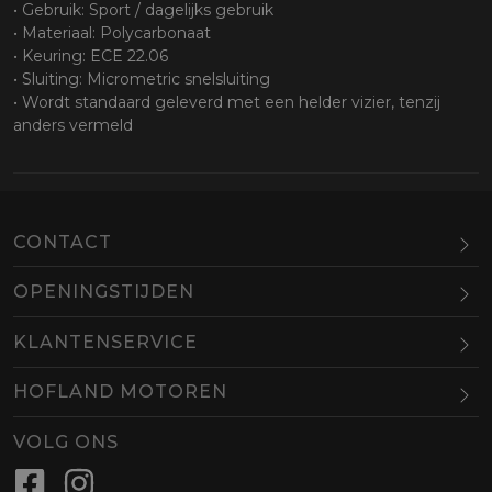
• Gebruik: Sport / dagelijks gebruik
• Materiaal: Polycarbonaat
• Keuring: ECE 22.06
• Sluiting: Micrometric snelsluiting
• Wordt standaard geleverd met een helder vizier, tenzij
anders vermeld
CONTACT
OPENINGSTIJDEN
Maandag
Gesloten
KLANTENSERVICE
Dinsdag
10.00-18.00
HOFLAND MOTOREN
Woensdag
10.00-18.00
BEL
EMAIL
Donderdag
10.00-18.00
VOLG ONS
Vrijdag
10.00-18.00