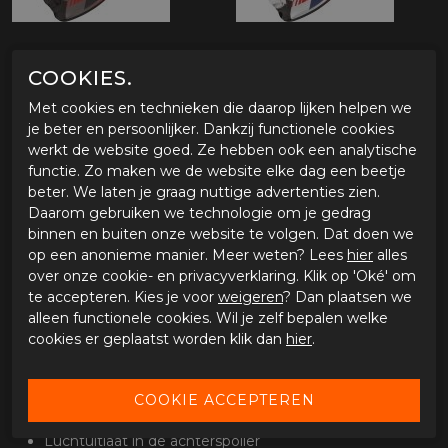
COOKIES.
OMSCHRIJVING SCORPION EXO-491 ABILIS
Met cookies en technieken die daarop lijken helpen we
Eigenschappen Scorpion EXO-491 motorhelm
je beter en persoonlijker. Dankzij functionele cookies
Type rijder
werkt de website goed. Ze hebben ook een analytische
functie. Zo maken we de website elke dag een beetje
Betaalbare allround integraalhelm
beter. We laten je graag nuttige advertenties zien.
Geschikt voor touring rijders
Daarom gebruiken we technologie om je gedrag
Helmschaal
binnen en buiten onze website te volgen. Dat doen we
Polycarbonaat helmschaal
op een anonieme manier. Meer weten? Lees
hier
alles
EPS multi density binnenschaal
over onze cookie- en privacyverklaring. Klik op 'Oké' om
3 schaalmaten (XS, S-L, XL-3XL*)
te accepteren. Kies je voor
weigeren
? Dan plaatsen we
ECE-R 22.06 gecertificeerd
alleen functionele cookies. Wil je zelf bepalen welke
cookies er geplaatst worden klik dan
hier
.
Ventilatie
Ventilatiekanaal
3 ventilatieopeningen op de bovenzijde
Ventilatieopening op de kin
Luchtuitlaat in de achterspoiler