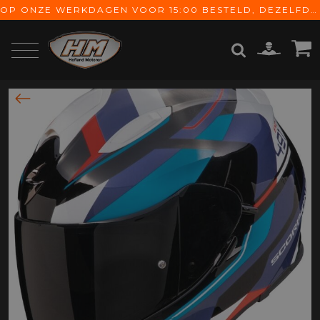
OP ONZE WERKDAGEN VOOR 15:00 BESTELD, DEZELFDE DAG VERZONDEN! GRATIS VERZENDING VANAF € 65,-
ZOEKEN