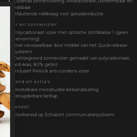
Coolmax binnenvoering: Antibacterieel, uitneembaar en
wasbaar
Afsluitende nekkraag voor geluidsreductie
Vizier en zonnevizier
Polycarbonaat vizier met optische zichtklasse 1 (geen
vervorming)
Snel verwisselbaar door middel van het Quick-release-
systeem
Geïntegreerd zonnevizier gemaakt van polycarbonaat,
anti-kras, 80% getint
Inclusief Pinlock anti-condens vizier
Kinband en extra’s
Verstelbare microbuckle kinbandsluiting
Verwijderbare kinflap
Optioneel
Voorbereid op Schubert communcatiesysteem