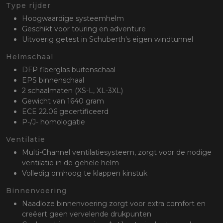
oten
Type rijder
lefoon
Hoogwaardige systeemhelm
Geschikt voor touring en adventure
Uitvoerig getest in Schuberth's eigen windtunnel
Helmschaal
DFP fiberglas buitenschaal
EPS binnenschaal
2 schaalmaten (XS-L, XL-3XL)
Gewicht van 1640 gram
ECE 22.06 gecertificeerd
P-/J- homologatie
Ventilatie
Multi-Channel ventilatiesysteem, zorgt voor de nodige
ventilatie in de gehele helm
Volledig omhoog te klappen kinstuk
Binnenvoering
Naadloze binnenvoering zorgt voor extra comfort en
creëert geen vervelende drukpunten