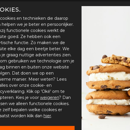
OKIES.
cookies en technieken die daarop
en helpen we je beter en persoonlijker.
zij functionele cookies werkt de
ite goed. Ze hebben ook een
ytische functie. Zo maken we de
ite elke dag een beetje beter. We
n je graag nuttige advertenties zien.
om gebruiken we technologie om je
ag binnen en buiten onze website
olgen. Dat doen we op een
ieme manier. Meer weten? Lees
alles over onze cookie- en
acyverklaring. Klik op 'Oké' om te
pteren. Kies je voor
weigeren
? Dan
tsen we alleen functionele cookies.
je zelf bepalen welke cookies er
aatst worden klik dan
hier
.