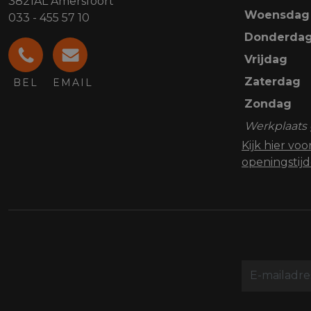
3821AL Amersfoort
Woensdag
033 - 455 57 10
Donderda
Vrijdag
Zaterdag
BEL
EMAIL
Zondag
Werkplaats 
Kijk hier vo
openingstij