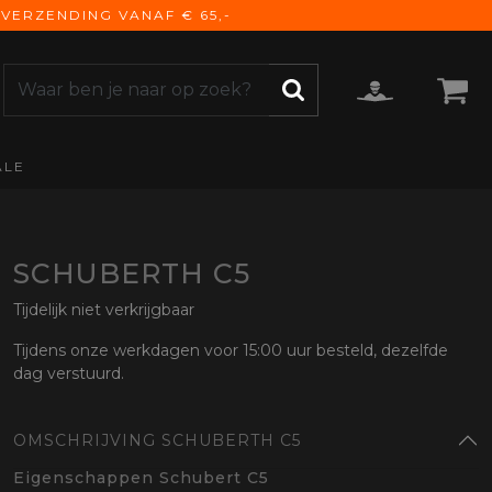
VERZENDING VANAF € 65,-
ALE
ZOEKEN
CCESSOIRES
e Accessoires
vigatie
SCHUBERTH C5
derhoud
Tijdelijk niet verkrijgbaar
mmunicatie
Tijdens onze werkdagen voor 15:00 uur besteld, dezelfde
gage
dag verstuurd.
versen
ktra
OMSCHRIJVING SCHUBERTH C5
torhoezen
derdelen
Eigenschappen Schubert C5