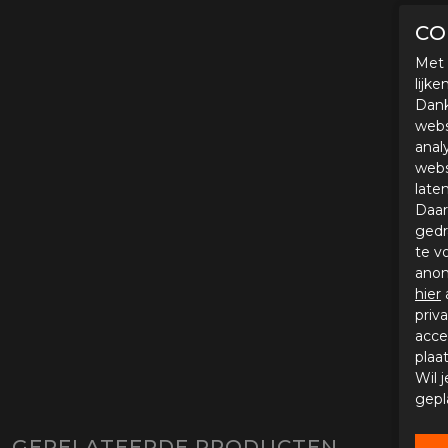
CO
Met 
lijk
Dank
webs
anal
webs
late
Daar
gedr
te v
anon
hier
priv
acce
plaa
Wil 
gepl
GERELATEERDE PRODUCTEN