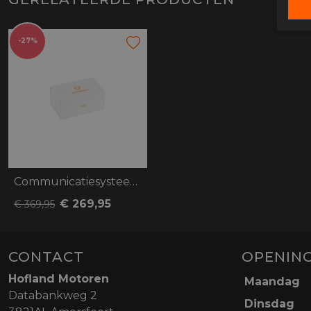
-27%
Communicatiesysteem SC2 Schuberth, C5, E
€ 269,95
€ 369,95
CONTACT
OPENING
Hofland Motoren
Maandag
Databankweg 2
Dinsdag