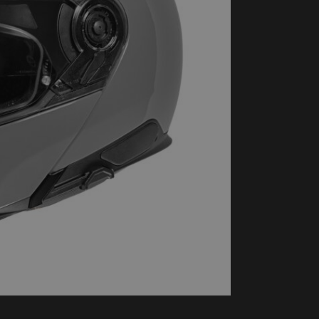
handschoenen
Sl
All-Season
Te
handschoenen
Verwarmde
handschoenen