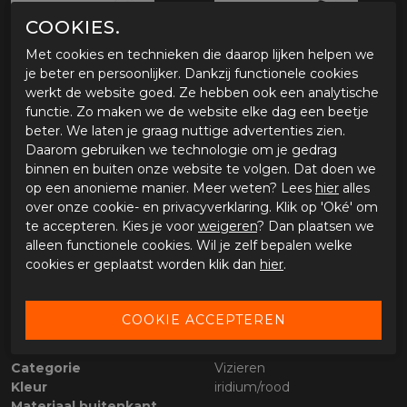
COOKIES.
Met cookies en technieken die daarop lijken helpen we
je beter en persoonlijker. Dankzij functionele cookies
werkt de website goed. Ze hebben ook een analytische
functie. Zo maken we de website elke dag een beetje
beter. We laten je graag nuttige advertenties zien.
Daarom gebruiken we technologie om je gedrag
OMSCHRIJVING ROOF BOXER V8/ALPHA VISOR
binnen en buiten onze website te volgen. Dat doen we
op een anonieme manier. Meer weten? Lees
hier
alles
Eigenschappen ROOF Vizier Boxer V8 RO5
over onze cookie- en privacyverklaring. Klik op 'Oké' om
Vervangend vizier voor ROOF Boxer V8
te accepteren. Kies je voor
weigeren
? Dan plaatsen we
Geschikt voor ROOF New Boxer V8 en V8 S
alleen functionele cookies. Wil je zelf bepalen welke
cookies er geplaatst worden klik dan
hier
.
SPECIFICATIES ROOF BOXER V8/ALPHA VISOR
Merk
Roof
Leveranciercode
10229300
Categorie
Vizieren
Kleur
iridium/rood
Materiaal buitenkant