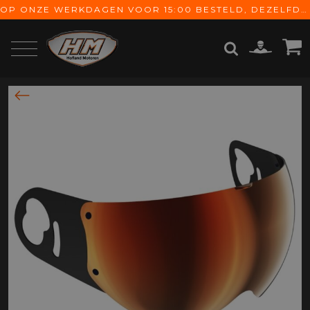
OP ONZE WERKDAGEN VOOR 15:00 BESTELD, DEZELFDE DAG VERZONDEN! GRATIS VERZENDING VANAF € 65,-
ZOEKEN