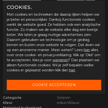
COOKIES.
Met cookies en technieken die daarop lijken helpen we
je beter en persoonlijker. Dankzij functionele cookies
werkt de website goed. Ze hebben ook een analytische
functie. Zo maken we de website elke dag een beetje
beter. We laten je graag nuttige advertenties zien.
Daarom gebruiken we technologie om je gedrag
OMSCHRIJVING ROOF BOXER V8/ALPHA VISOR
binnen en buiten onze website te volgen. Dat doen we
op een anonieme manier. Meer weten? Lees
hier
alles
Eigenschappen ROOF Vizier Boxer V8 RO5
over onze cookie- en privacyverklaring. Klik op 'Oké' om
Vervangend vizier voor ROOF Boxer V8
te accepteren. Kies je voor
weigeren
? Dan plaatsen we
Geschikt voor ROOF New Boxer V8 en V8 S
alleen functionele cookies. Wil je zelf bepalen welke
cookies er geplaatst worden klik dan
hier
.
SPECIFICATIES ROOF BOXER V8/ALPHA VISOR
Merk
Roof
Leveranciercode
10228300
Categorie
Vizieren
Kleur
iridium/blauw
Materiaal buitenkant