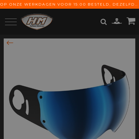
OP ONZE WERKDAGEN VOOR 15:00 BESTELD, DEZELFDE DAG VERZONDEN! GRATIS VERZENDING VANAF € 65,-
ZOEKEN