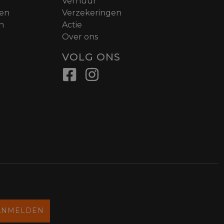
Verhuur
nen
Verzekeringen
n
Actie
Over ons
VOLG ONS
ANMELDEN