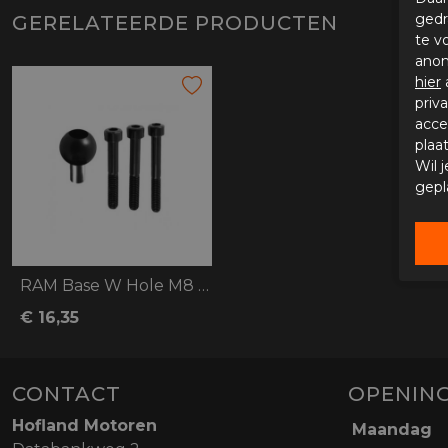
gedr
GERELATEERDE PRODUCTEN
te v
anon
hier
priv
acce
plaa
Wil 
gepl
RAM Base W Hole M8 Screw
€ 16,35
CONTACT
OPENING
Hofland Motoren
Maandag