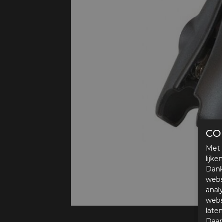
Protectie
Airbags
CO
Met 
lijk
Dank
webs
anal
webs
late
Daar