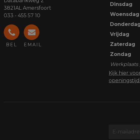
Databankweg 2
Dinsdag
3821AL Amersfoort
Woensdag
033 - 455 57 10
Donderda
Vrijdag
Zaterdag
BEL
EMAIL
Zondag
Werkplaats 
Kijk hier vo
openingstij