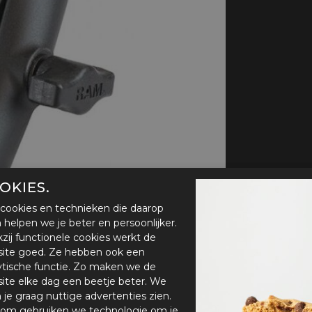
handschoenen
Sl
All-Season
Te
handschoenen
Verwarmde
handschoenen
OKIES.
cookies en technieken die daarop
en helpen we je beter en persoonlijker.
zij functionele cookies werkt de
ite goed. Ze hebben ook een
ytische functie. Zo maken we de
ite elke dag een beetje beter. We
n je graag nuttige advertenties zien.
om gebruiken we technologie om je