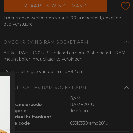
oten
PLAATS IN WINKELMAND
lefoon
Tijdens onze werkdagen voor 15:00 uur besteld, dezelfde
dag verstuurd.
OMSCHRIJVING RAM SOCKET ARM
Artikel: RAM-B-201U Standaard arm om 2 standaard 1 RAM-
mount bollen met elkaar te verbinden.
De totale lengte van de arm is ±9,4cm"
SPECIFICATIES RAM SOCKET ARM
Merk
RAM
Leveranciercode
RAMB201U
Categorie
Telefoon
Materiaal buitenkant
Bestelcode
65515350ramb201u