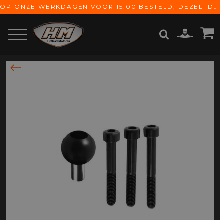
OP ONZE WERKDAGEN VOOR 15:00 BESTELD, DEZELFDE DAG VERZONDEN! GRATIS VERZENDING VANAF € 65,-
ZOEKEN