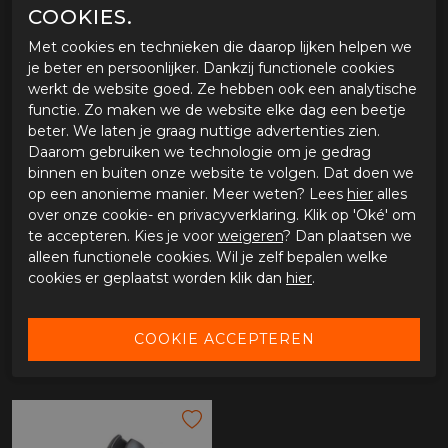
dag verstuurd.
COOKIES.
Met cookies en technieken die daarop lijken helpen we
je beter en persoonlijker. Dankzij functionele cookies
OMSCHRIJVING RAM BASE W HOLE M8 SCREW
werkt de website goed. Ze hebben ook een analytische
Artikel: RAM-B-367U RAM MOTORCYCLE BASE W HOLE
functie. Zo maken we de website elke dag een beetje
M8 SCREW
beter. We laten je graag nuttige advertenties zien.
Daarom gebruiken we technologie om je gedrag
binnen en buiten onze website te volgen. Dat doen we
SPECIFICATIES RAM BASE W HOLE M8 SCREW
op een anonieme manier. Meer weten? Lees
hier
alles
over onze cookie- en privacyverklaring. Klik op 'Oké' om
Merk
RAM
te accepteren. Kies je voor
weigeren
? Dan plaatsen we
Leveranciercode
RAMB367U
alleen functionele cookies. Wil je zelf bepalen welke
Categorie
Telefoon
cookies er geplaatst worden klik dan
hier
.
Materiaal buitenkant
Bestelcode
65515350ramb367u
GERELATEERDE PRODUCTEN