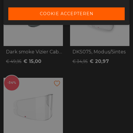
Dark smoke Vizier Caberg Stunt/X trace
DKS075, Modus/Sintes
€ 15,00
€ 20,97
€ 49,95
€ 34,95
-34%