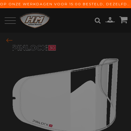
OP ONZE WERKDAGEN VOOR 15:00 BESTELD, DEZELFDE DAG VERZONDEN! GRATIS VERZENDING VANAF € 65,-
ZOEKEN