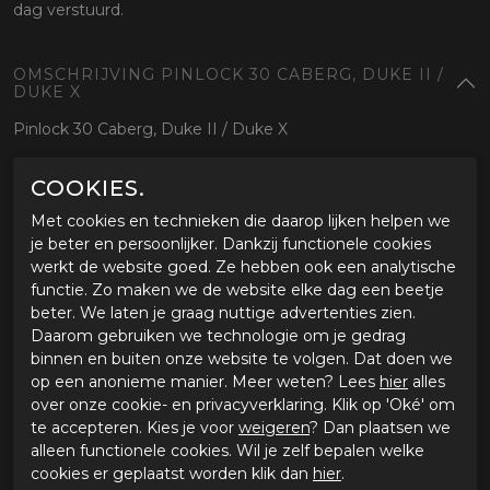
dag verstuurd.
OMSCHRIJVING PINLOCK 30 CABERG, DUKE II /
DUKE X
Pinlock 30 Caberg, Duke II / Duke X
COOKIES.
SPECIFICATIES PINLOCK 30 CABERG, DUKE II /
DUKE X
Met cookies en technieken die daarop lijken helpen we
Merk
Caberg
je beter en persoonlijker. Dankzij functionele cookies
Leveranciercode
7669153998
werkt de website goed. Ze hebben ook een analytische
Categorie
Vizieren
functie. Zo maken we de website elke dag een beetje
Materiaal buitenkant
beter. We laten je graag nuttige advertenties zien.
Bestelcode
567669153998
Daarom gebruiken we technologie om je gedrag
binnen en buiten onze website te volgen. Dat doen we
op een anonieme manier. Meer weten? Lees
hier
alles
GERELATEERDE PRODUCTEN
over onze cookie- en privacyverklaring. Klik op 'Oké' om
te accepteren. Kies je voor
weigeren
? Dan plaatsen we
alleen functionele cookies. Wil je zelf bepalen welke
-70%
-40%
cookies er geplaatst worden klik dan
hier
.