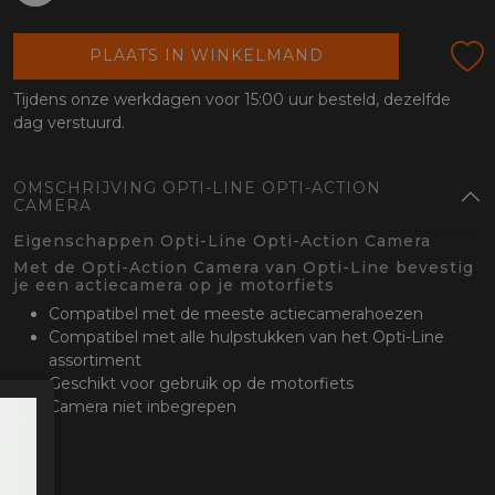
oten
lefoon
PLAATS IN WINKELMAND
Tijdens onze werkdagen voor 15:00 uur besteld, dezelfde
dag verstuurd.
OMSCHRIJVING OPTI-LINE OPTI-ACTION
CAMERA
Eigenschappen Opti-Line Opti-Action Camera
Met de Opti-Action Camera van Opti-Line bevestig
je een actiecamera op je motorfiets
Compatibel met de meeste actiecamerahoezen
Compatibel met alle hulpstukken van het Opti-Line
assortiment
Geschikt voor gebruik op de motorfiets
Camera niet inbegrepen