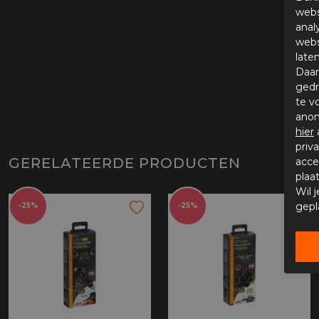
webs
anal
webs
late
Daar
gedr
te v
anon
hier
priv
GERELATEERDE PRODUCTEN
acce
plaa
Wil 
gepl
-25%
-25%