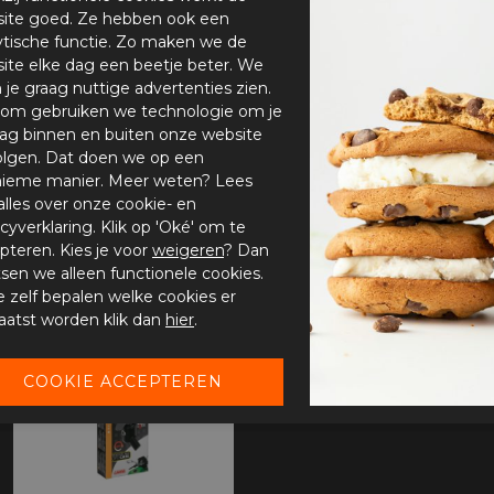
ite goed. Ze hebben ook een
ytische functie. Zo maken we de
ite elke dag een beetje beter. We
n je graag nuttige advertenties zien.
om gebruiken we technologie om je
ag binnen en buiten onze website
olgen. Dat doen we op een
ieme manier. Meer weten? Lees
alles over onze cookie- en
acyverklaring. Klik op 'Oké' om te
pteren. Kies je voor
weigeren
? Dan
tsen we alleen functionele cookies.
je zelf bepalen welke cookies er
aatst worden klik dan
hier
.
-25%