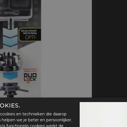
handschoenen
Sl
All-Season
Te
handschoenen
Verwarmde
handschoenen
OKIES.
cookies en technieken die daarop
en helpen we je beter en persoonlijker.
zij functionele cookies werkt de