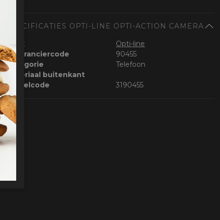
SPECIFICATIES OPTI-LINE OPTI-ACTION CAMERA
Merk
Opti-line
Leveranciercode
90455
Categorie
Telefoon
Materiaal buitenkant
Bestelcode
3190455