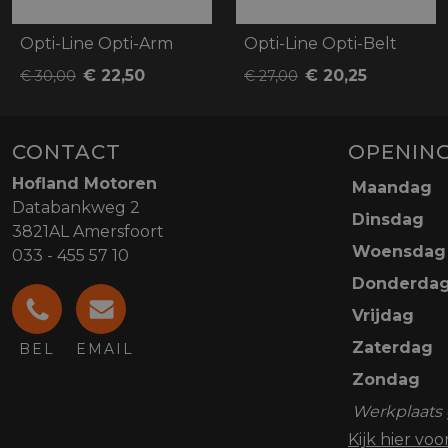
Opti-Line Opti-Arm
Opti-Line Opti-Belt
€ 22,50
€ 20,25
€ 30,00
€ 27,00
CONTACT
OPENING
Hofland Motoren
Maandag
Databankweg 2
Dinsdag
3821AL Amersfoort
Woensdag
033 - 455 57 10
Donderda
Vrijdag
Zaterdag
BEL
EMAIL
Zondag
Werkplaats 
Kijk hier vo