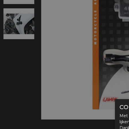
Protectie
Airbags
CO
Met 
lijk
Dank