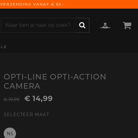
VERZENDING VANAF € 65,-
ALE
ZOEKEN
CCESSOIRES
e Accessoires
vigatie
OPTI-LINE OPTI-ACTION
derhoud
CAMERA
mmunicatie
€ 14,99
gage
€ 19,99
versen
SELECTEER MAAT
ktra
torhoezen
derdelen
NS