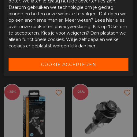
beter. We laten je graag nuttige advertenties zien.
Daarom gebruiken we technologie om je gedrag
binnen en buiten onze website te volgen. Dat doen we
SPECIFICATIES OPTI-LINE OPTI-BELT
op een anonieme manier. Meer weten? Lees
hier
alles
over onze cookie- en privacyverklaring. Klik op 'Oké' om
Merk
Opti-line
te accepteren. Kies je voor
weigeren
? Dan plaatsen we
Leveranciercode
90437
alleen functionele cookies. Wil je zelf bepalen welke
Categorie
Telefoon
cookies er geplaatst worden klik dan
hier
.
Materiaal buitenkant
Bestelcode
3190437
GERELATEERDE PRODUCTEN
-25%
-25%