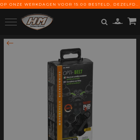
OP ONZE WERKDAGEN VOOR 15:00 BESTELD, DEZELFDE DAG VERZONDEN! GRATIS VERZENDING VANAF € 65,-
ZOEKEN