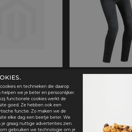
handschoenen
Sl
All-Season
Te
handschoenen
Verwarmde
handschoenen
r
PMJ Skinny Lady
OKIES.
203,96
€ 125,00
€ 189,95
cookies en technieken die daarop
en helpen we je beter en persoonlijker.
zij functionele cookies werkt de
ite goed. Ze hebben ook een
ytische functie. Zo maken we de
- 25%
ite elke dag een beetje beter. We
n je graag nuttige advertenties zien.
om gebruiken we technologie om je