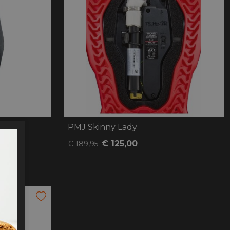
oten
lefoon
PMJ Skinny Lady
€ 125,00
€ 189,95