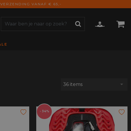
VERZENDING VANAF € 65,-
ALE
ZOEKEN
CCESSOIRES
e Accessoires
vigatie
derhoud
36 items
mmunicatie
gage
versen
ktra
- 34%
torhoezen
derdelen