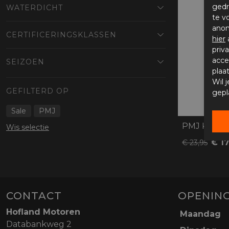
gedr
WATERDICHT
te v
anon
CERTIFICERINGSKLASSEN
hier
priv
acce
SEIZOEN
plaa
Wil 
GEFILTERD OP
gepl
Sale
PMJ
PMJ Knox P
Wis selectie
€ 17
€ 23,95
CONTACT
OPENING
Hofland Motoren
Maandag
Databankweg 2