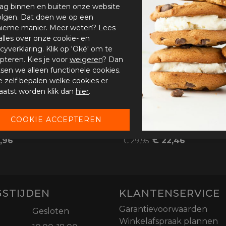
ag binnen en buiten onze website
olgen. Dat doen we op een
ieme manier. Meer weten? Lees
alles over onze cookie- en
acyverklaring. Klik op 'Oké' om te
pteren. Kies je voor
weigeren
? Dan
tsen we alleen functionele cookies.
je zelf bepalen welke cookies er
aatst worden klik dan
hier
.
rotectors Hip
PMJ Protectors Hip
,96
€ 22,46
€ 29,95
STIJDEN
KLANTENSERVICE
Garantievoorwaarden
Gesloten
Winkelafspraak plannen