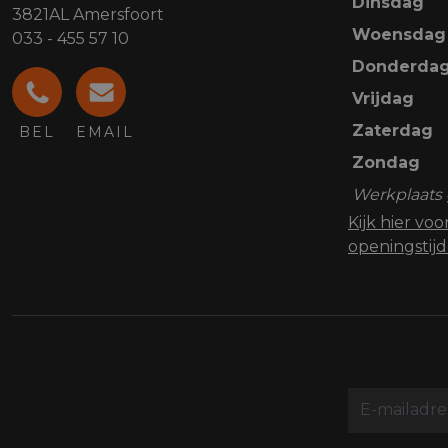
Dinsdag
3821AL Amersfoort
Woensdag
033 - 455 57 10
Donderda
Vrijdag
Zaterdag
BEL
EMAIL
Zondag
Werkplaats 
Kijk hier vo
openingstij