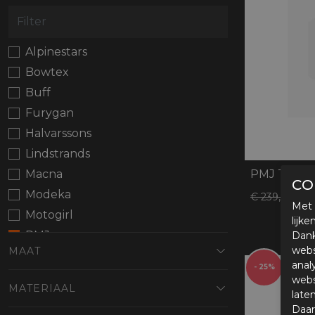
Protectie
Airbags
Alpinestars
Bowtex
Buff
Furygan
Halvarssons
Lindstrands
PMJ Toure
Macna
CO
Modeka
€ 
€ 239,96
Met 
Motogirl
lijk
PMJ
Dank
webs
MAAT
Rusty Stitches
anal
- 25%
webs
MATERIAAL
late
Daar