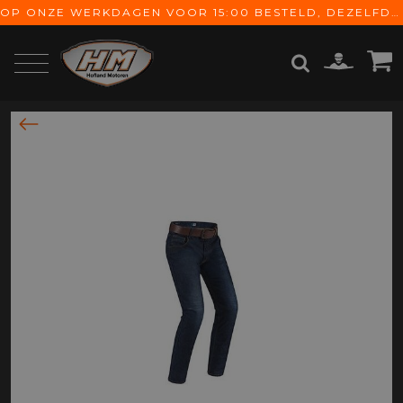
OP ONZE WERKDAGEN VOOR 15:00 BESTELD, DEZELFDE DAG VERZONDEN! GRATIS VERZENDING VANAF € 65,-
ZOEKEN