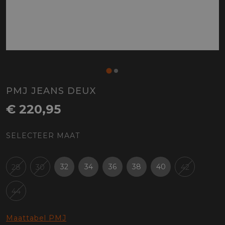
PMJ JEANS DEUX
€ 220,95
SELECTEER MAAT
32
34
36
38
40
28
30
42
44
Maattabel PMJ