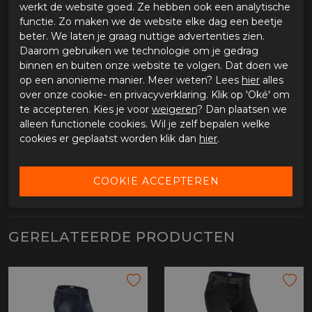
werkt de website goed. Ze hebben ook een analytische
binnenvoering
functie. Zo maken we de website elke dag een beetje
Optioneel
beter. We laten je graag nuttige advertenties zien.
Daarom gebruiken we technologie om je gedrag
Kan uitgebreid worden met heupprotectoren
binnen en buiten onze website te volgen. Dat doen we
Verkrijgbaar in de maten 28 tot en met 44
op een anonieme manier. Meer weten? Lees
hier
alles
over onze cookie- en privacyverklaring. Klik op 'Oké' om
te accepteren. Kies je voor
weigeren
? Dan plaatsen we
SPECIFICATIES PMJ JEANS DEUX
alleen functionele cookies. Wil je zelf bepalen welke
cookies er geplaatst worden klik dan
hier
.
Merk
PMJ
Leveranciercode
25115-28-134
Categorie
Motorbroeken
Materiaal buitenkant
Denim
Bestelcode
ci2768332
GERELATEERDE PRODUCTEN