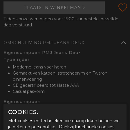
PLAATS IN WINKELMAND
Tijdens onze werkdagen voor 15:00 uur besteld, dezelfde
dag verstuurd.
OMSCHRIJVING PMJ JEANS DEUX
Eigenschappen PMJ Jeans Deux
Type rijder
Moderne jeans voor heren
Gemaakt van katoen, stretchdenim en Twaron
binnenvoering
CE gecertificeerd tot klasse AAA
Casual pasvorm
Eigenschappen
Inclusief bruine riem
COOKIES.
Verstelbare en uitneembare CE gecertificeerde
Met cookies en technieken die daarop lijken helpen we
proctectoren op de knieën
je beter en persoonlijker. Dankzij functionele cookies
T-Tex Pro: Twaron Single Layer Technologie