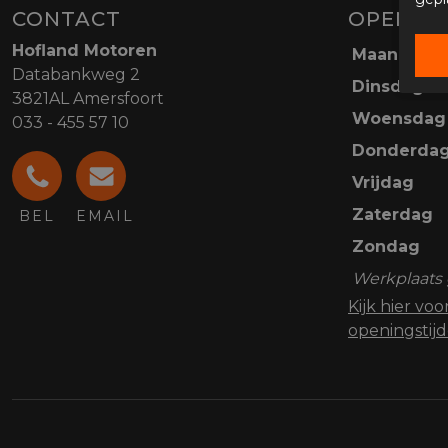
CONTACT
OPENING
Hofland Motoren
Maandag
Databankweg 2
Dinsdag
3821AL Amersfoort
Woensdag
033 - 455 57 10
Donderda
Vrijdag
Zaterdag
BEL
EMAIL
Zondag
Werkplaats 
Kijk hier vo
openingstij