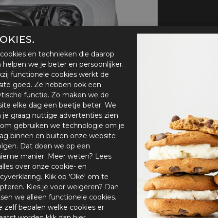
handschoenen
Sl
All-Season
Te
handschoenen
OKIES.
Verwarmde
handschoenen
cookies en technieken die daarop
en helpen we je beter en persoonlijker.
zij functionele cookies werkt de
ite goed. Ze hebben ook een
ytische functie. Zo maken we de
ite elke dag een beetje beter. We
n je graag nuttige advertenties zien.
om gebruiken we technologie om je
ag binnen en buiten onze website
olgen. Dat doen we op een
ieme manier. Meer weten? Lees
alles over onze cookie- en
acyverklaring. Klik op 'Oké' om te
pteren. Kies je voor
weigeren
? Dan
tsen we alleen functionele cookies.
je zelf bepalen welke cookies er
aatst worden klik dan
hier
.