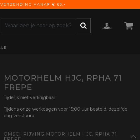
VERZENDING VANAF € 65,-
ALE
ZOEKEN
CCESSOIRES
e Accessoires
vigatie
MOTORHELM HJC, RPHA 71
derhoud
FREPE
mmunicatie
Tijdelijk niet verkrijgbaar
gage
versen
Tijdens onze werkdagen voor 15:00 uur besteld, dezelfde
dag verstuurd.
ktra
torhoezen
OMSCHRIJVING MOTORHELM HJC, RPHA 71
derdelen
FREPE