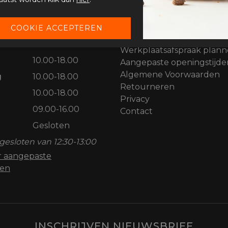
STIJDEN
KLANTENSERVICE
Garantievoorwaarden
Gesloten
Winkelafspraak plannen
10.00-18.00
Werkplaatsafspraak plan
10.00-18.00
Aangepaste openingstijde
Algemene Voorwaarden
g
10.00-18.00
Retourneren
10.00-18.00
Privacy
09.00-16.00
Contact
Gesloten
gesloten van 12:30-13:00
or aangepaste
den
INSCHRIJVEN NIEUWSBRIEF