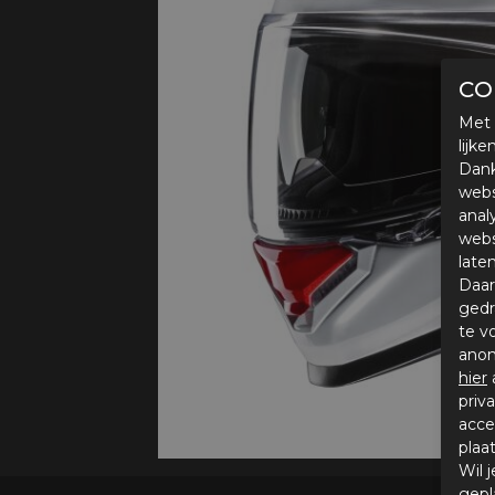
Protectie
Airbags
CO
Met 
lijk
Dank
webs
anal
webs
late
Daar
gedr
te v
anon
hier
priv
acce
plaa
Wil 
gepl