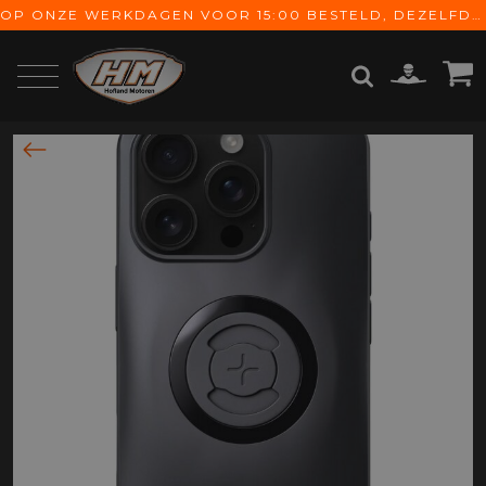
OP ONZE WERKDAGEN VOOR 15:00 BESTELD, DEZELFDE DAG VERZONDEN! GRATIS VERZENDING VANAF € 65,-
ZOEKEN