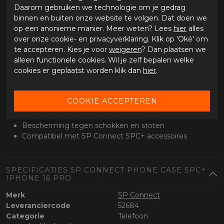
Daarom gebruiken we technologie om je gedrag
Geschikt voor navigatie, bellen en muziek tijdens het rijden.
binnen en buiten onze website te volgen. Dat doen we
Je telefoon blijft goed zichtbaar en stevig op zijn plek.
op een anonieme manier. Meer weten? Lees
hier
alles
over onze cookie- en privacyverklaring. Klik op 'Oké' om
Klaar voor uitbreiding
te accepteren. Kies je voor
weigeren
? Dan plaatsen we
Compatibel met SPC+ accessoires zoals mounts, vibration
alleen functionele cookies. Wil je zelf bepalen welke
dampeners en draadloze opladers.
cookies er geplaatst worden klik dan
hier
.
Specificaties
Geschikt voor iPhone 16 Pro
SPC+ bevestigingssysteem
Slank en licht ontwerp
Bescherming tegen schokken en stoten
Compatibel met SP Connect SPC+ accessoires
SPECIFICATIES SP CONNECT PHONE CASE SPC+
IPHONE 16 PRO
Merk
SP Connect
Leveranciercode
52684
Categorie
Telefoon