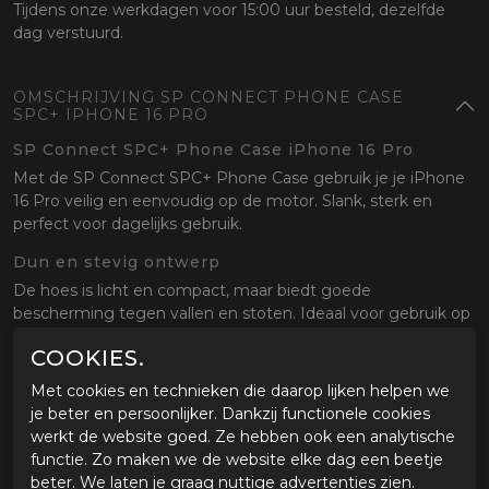
Tijdens onze werkdagen voor 15:00 uur besteld, dezelfde
dag verstuurd.
OMSCHRIJVING SP CONNECT PHONE CASE
SPC+ IPHONE 16 PRO
SP Connect SPC+ Phone Case iPhone 16 Pro
Met de SP Connect SPC+ Phone Case gebruik je je iPhone
16 Pro veilig en eenvoudig op de motor. Slank, sterk en
perfect voor dagelijks gebruik.
Dun en stevig ontwerp
De hoes is licht en compact, maar biedt goede
bescherming tegen vallen en stoten. Ideaal voor gebruik op
en naast de motor.
COOKIES.
Snelle en veilige bevestiging
Met cookies en technieken die daarop lijken helpen we
Dankzij het SPC+ systeem klik je je telefoon eenvoudig vast
je beter en persoonlijker. Dankzij functionele cookies
op alle SP Connect mounts. Stevig en betrouwbaar, ook bij
werkt de website goed. Ze hebben ook een analytische
hogere snelheden.
functie. Zo maken we de website elke dag een beetje
beter. We laten je graag nuttige advertenties zien.
Perfect voor onderweg