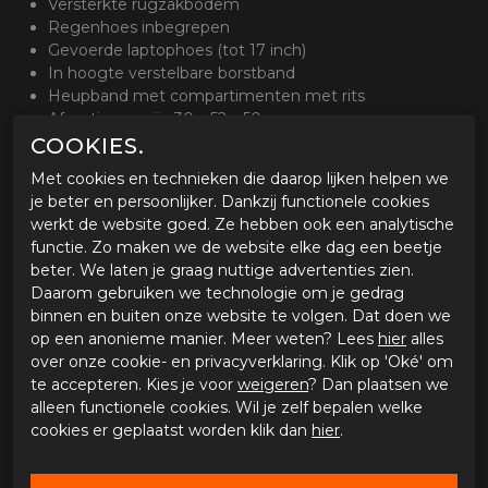
Versterkte rugzakbodem
Regenhoes inbegrepen
Gevoerde laptophoes (tot 17 inch)
In hoogte verstelbare borstband
Heupband met compartimenten met rits
Afmetingen zijn 30 x 52 x 50
COOKIES.
Optioneel
Met cookies en technieken die daarop lijken helpen we
Wil je een rugtas die van zichzelf waterdicht is, dan is de
je beter en persoonlijker. Dankzij functionele cookies
Modeka dry pack rugtas misschien meer geschikt voor
werkt de website goed. Ze hebben ook een analytische
je
functie. Zo maken we de website elke dag een beetje
beter. We laten je graag nuttige advertenties zien.
Daarom gebruiken we technologie om je gedrag
GERELATEERDE PRODUCTEN
binnen en buiten onze website te volgen. Dat doen we
op een anonieme manier. Meer weten? Lees
hier
alles
over onze cookie- en privacyverklaring. Klik op 'Oké' om
te accepteren. Kies je voor
weigeren
? Dan plaatsen we
alleen functionele cookies. Wil je zelf bepalen welke
cookies er geplaatst worden klik dan
hier
.