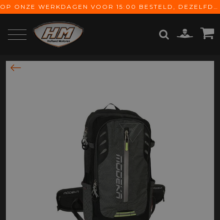
OP ONZE WERKDAGEN VOOR 15:00 BESTELD, DEZELFDE DAG VERZONDEN! GRATIS VERZENDING VANAF € 65,-
ZOEKEN