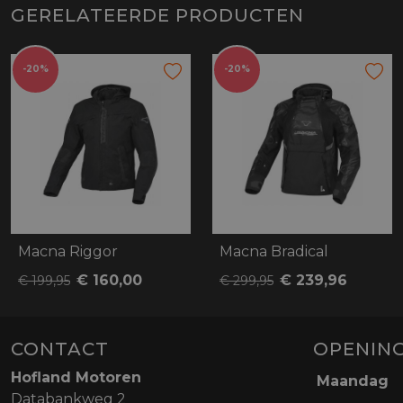
GERELATEERDE PRODUCTEN
-20%
-20%
Macna Riggor
Macna Bradical
€ 160,00
€ 239,96
€ 199,95
€ 299,95
CONTACT
OPENING
Hofland Motoren
Maandag
Databankweg 2