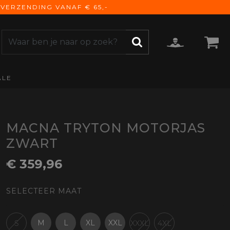
VERZENDING VANAF € 65,-
ALE
ZOEKEN
CCESSOIRES
e Accessoires
vigatie
MACNA TRYTON MOTORJAS
derhoud
ZWART
mmunicatie
€ 359,96
gage
versen
SELECTEER MAAT
ktra
torhoezen
derdelen
M
L
XL
XXL
S
XXXL
4XL