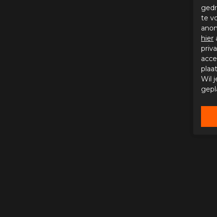
gedr
te v
anon
hier
priv
acce
plaa
Wil 
gepl