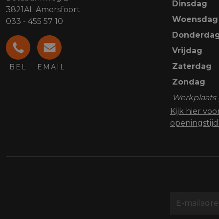
Dinsdag
3821AL Amersfoort
Woensdag
033 - 455 57 10
Donderda
Vrijdag
Zaterdag
BEL
EMAIL
Zondag
Werkplaats 
Kijk hier vo
openingstij