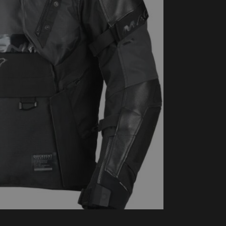
handschoenen
Sl
All-Season
Te
handschoenen
Verwarmde
handschoenen