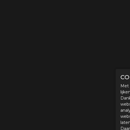
CO
Met 
lijk
Dank
webs
anal
webs
late
Daar