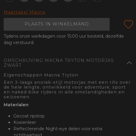
oten
lefoon
Maattabel Macna
PLAATS IN WINKELMAND
Tijdens onze werkdagen voor 15:00 uur besteld, dezelfde
dag verstuurd.
OMSCHRIJVING MACNA TRYTON MOTORJAS
ZWART
Eigenschappen Macna Tryton
Een 3-laags anorak-stijl motorjas met een rits over
de hele lengte, ontwikkeld voor adventure, sport
en naked bike rijders in alle omstandigheden en
seizoenen.
Materialen
Gecoat ripstop
Koeienleer
Reflecterende Night-eye delen voor extra
zichtbaarheid