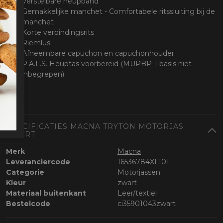
Verstelbare heupband
Gemakkelijke manchet - Comfortabele ritssluiting bij de
manchet
Korte verbindingsrits
Riemlus
Afneembare capuchon en capuchonhouder
P.A.L.S. Heuptas voorbereid (MUPBP-1 basis niet
inbegrepen)
SPECIFICATIES MACNA TRYTON MOTORJAS
ZWART
Merk
Macna
Leveranciercode
16536784XL101
Categorie
Motorjassen
Kleur
zwart
Materiaal buitenkant
Leer/textiel
Bestelcode
ci35901043zwart