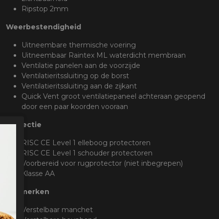
Ripstop 2mm
Weerbestendigheid
Uitneembare thermische voering
Uitneembaar Raintex ML waterdicht membraan
Ventilatie panelen aan de voorzijde
Ventilatieritssluiting op de borst
Ventilatieritssluiting aan de zijkant
Quick Vent groot ventilatiepaneel achteraan geopend
door een paar koorden vooraan
Protectie
RISC CE Level 1 elleboog protectoren
RISC CE Level 1 schouder protectoren
Voorbereid voor rugprotector (niet inbegrepen)
Klasse AA
Kenmerken
Verstelbaar manchet