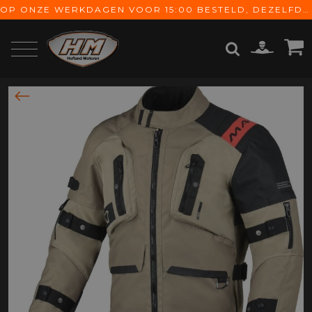
OP ONZE WERKDAGEN VOOR 15:00 BESTELD, DEZELFDE DAG VERZONDEN! GRATIS VERZENDING VANAF € 65,-
ZOEKEN