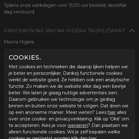
Tijdens onze werkdagen voor 15:00 uur besteld, dezelfde
dag verstuurd.
OMSCHRIJVING MACNA HIGERA TAUPE/ZWART
Macna Higera
COOKIES.
SPECIFICATIES MACNA HIGERA TAUPE/ZWART
Met cookies en technieken die daarop lijken helpen we
Merk
Macna
je beter en persoonlijker. Dankzij functionele cookies
Leveranciercode
1653340XXXL101
werkt de website goed. Ze hebben ook een analytische
Categorie
Motorjassen
functie. Zo maken we de website elke dag een beetje
Kleur
zwart
beter. We laten je graag nuttige advertenties zien.
Materiaal buitenkant
Textiel
Daarom gebruiken we technologie om je gedrag
Bestelcode
ci31804433taupezwart
binnen en buiten onze website te volgen. Dat doen we
op een anonieme manier. Meer weten? Lees
hier
alles
over onze cookie- en privacyverklaring. Klik op 'Oké' om
GERELATEERDE PRODUCTEN
te accepteren. Kies je voor
weigeren
? Dan plaatsen we
alleen functionele cookies. Wil je zelf bepalen welke
cookies er geplaatst worden klik dan
hier
.
-20%