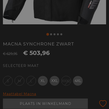
MACNA SYNCHRONE ZWART
€ 503,96
€ 629,95
SELECTEER MAAT
XL
XXL
4XL
S
M
L
XXXL
Maattabel Macna
PLAATS IN WINKELMAND