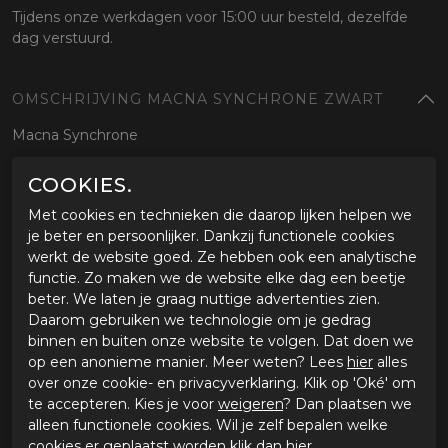
Tijdens onze werkdagen voor 15:00 uur besteld, dezelfde
dag verstuurd.
OMSCHRIJVING MACNA SYNCHRONE ZWART
Macna Synchrone
COOKIES.
SPECIFICATIES MACNA SYNCHRONE ZWART
Met cookies en technieken die daarop lijken helpen we
Merk
Macna
je beter en persoonlijker. Dankzij functionele cookies
Leveranciercode
1653019L101
werkt de website goed. Ze hebben ook een analytische
Categorie
Motorjassen
functie. Zo maken we de website elke dag een beetje
Kleur
zwart
beter. We laten je graag nuttige advertenties zien.
Materiaal buitenkant
Textiel
Daarom gebruiken we technologie om je gedrag
Bestelcode
ci31801943zwart
binnen en buiten onze website te volgen. Dat doen we
op een anonieme manier. Meer weten? Lees
hier
alles
over onze cookie- en privacyverklaring. Klik op 'Oké' om
GERELATEERDE PRODUCTEN
te accepteren. Kies je voor
weigeren
? Dan plaatsen we
alleen functionele cookies. Wil je zelf bepalen welke
cookies er geplaatst worden klik dan
hier
.
-20%