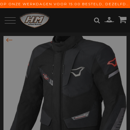
OP ONZE WERKDAGEN VOOR 15:00 BESTELD, DEZELFDE DAG VERZONDEN! GRATIS VERZENDING VANAF € 65,-
ZOEKEN