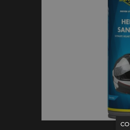
Protectie
Airbags
CO