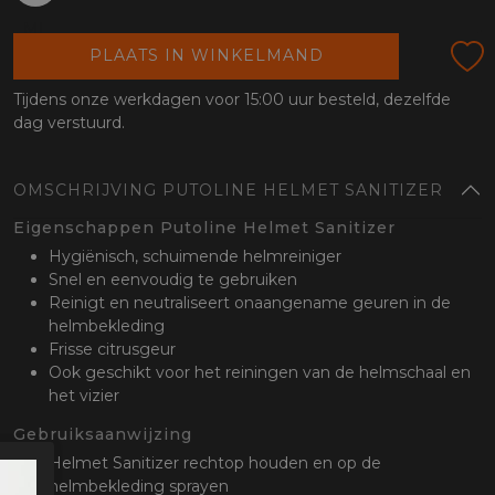
oten
ML
lefoon
PLAATS IN WINKELMAND
Tijdens onze werkdagen voor 15:00 uur besteld, dezelfde
dag verstuurd.
OMSCHRIJVING PUTOLINE HELMET SANITIZER
Eigenschappen Putoline Helmet Sanitizer
Hygiënisch, schuimende helmreiniger
Snel en eenvoudig te gebruiken
Reinigt en neutraliseert onaangename geuren in de
helmbekleding
Frisse citrusgeur
Ook geschikt voor het reiningen van de helmschaal en
het vizier
Gebruiksaanwijzing
Helmet Sanitizer rechtop houden en op de
helmbekleding sprayen