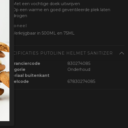
Met een vochtige doek uitwrijven
Op een warme en goed geventileerde plek laten
drogen
Optioneel
Verkrijgbaar in 500ML en 75ML
SPECIFICATIES PUTOLINE HELMET SANITIZER
Leveranciercode
830274085
Categorie
Onderhoud
Materiaal buitenkant
Bestelcode
67830274085