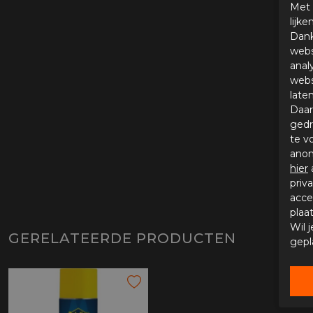
Met 
lijk
Dank
webs
anal
webs
late
Daar
gedr
te v
anon
hier
priv
acce
plaa
Wil 
GERELATEERDE PRODUCTEN
gepl