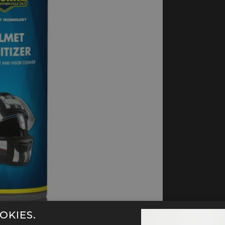
handschoenen
Sl
All-Season
Te
handschoenen
Verwarmde
handschoenen
OKIES.