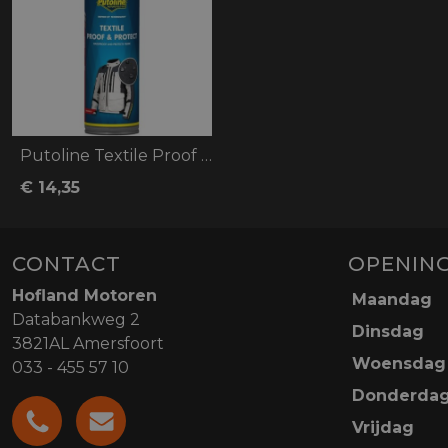
Putoline Textile Proof & Protect
€ 14,35
CONTACT
OPENING
Hofland Motoren
Maandag
Databankweg 2
Dinsdag
3821AL Amersfoort
Woensdag
033 - 455 57 10
Donderda
Vrijdag