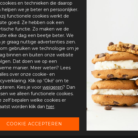
cookies en technieken die daarop
en helpen we je beter en persoonlijker.
zij functionele cookies werkt de
ite goed. Ze hebben ook een
ytische functie. Zo maken we de
ite elke dag een beetje beter. We
n je graag nuttige advertenties zien.
om gebruiken we technologie om je
ag binnen en buiten onze website
olgen. Dat doen we op een
ieme manier. Meer weten? Lees
alles over onze cookie- en
acyverklaring. Klik op 'Oké' om te
pteren. Kies je voor
weigeren
? Dan
tsen we alleen functionele cookies.
je zelf bepalen welke cookies er
aatst worden klik dan
hier
.