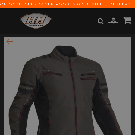
OP ONZE WERKDAGEN VOOR 15:00 BESTELD, DEZELFDE DAG VERZONDEN! GRATIS VERZENDING VANAF € 65,-
ZOEKEN