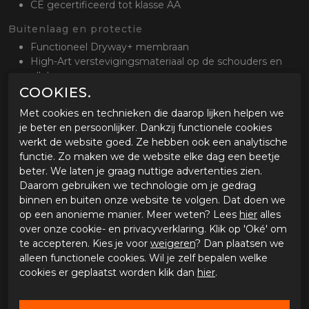
CE gecertificeerd tot klasse AA
Buitenlaag en protectie
Functioneel Dryway+ membraan
High-Art verstevigingsmateriaal op de schouders en
ellebogen
Verstelbare CE level 1 schouder- en
COOKIES.
elleboogprotectoren
Met cookies en technieken die daarop lijken helpen we
Reflectoren
je beter en persoonlijker. Dankzij functionele cookies
werkt de website goed. Ze hebben ook een analytische
Ventilatie
functie. Zo maken we de website elke dag een beetje
Lange ventilatieritsen op de mouw
beter. We laten je graag nuttige advertenties zien.
Ventilatieritsen op de borst en rug
Daarom gebruiken we technologie om je gedrag
Waterdicht en binnenvoering
binnen en buiten onze website te volgen. Dat doen we
op een anonieme manier. Meer weten? Lees
hier
alles
Ademend, wind en waterdicht Dryway+ membraan.
over onze cookie- en privacyverklaring. Klik op 'Oké' om
Stel- en opbergmogelijkheden
te accepteren. Kies je voor
weigeren
? Dan plaatsen we
alleen functionele cookies. Wil je zelf bepalen welke
Verstelbaar op de heup
cookies er geplaatst worden klik dan
hier
.
Comfort
Lange bevestigingsrits voor aan de broek