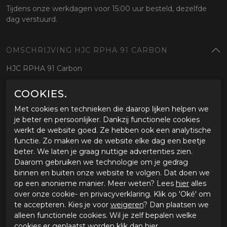
Tijdens onze werkdagen voor 15:00 uur besteld, dezelfde
dag verstuurd.
OMSCHRIJVING HJC RPHA 91 CARBON
HJC RPHA 91 Carbon
COOKIES.
SPECIFICATIES HJC RPHA 91 CARBON
Met cookies en technieken die daarop lijken helpen we
Merk
HJC
je beter en persoonlijker. Dankzij functionele cookies
Leveranciercode
1351864XL888
werkt de website goed. Ze hebben ook een analytische
Categorie
Systeem helm
functie. Zo maken we de website elke dag een beetje
Kleur
carbon
beter. We laten je graag nuttige advertenties zien.
Materiaal buitenkant
Carbon
Daarom gebruiken we technologie om je gedrag
Bestelcode
ci3179702
binnen en buiten onze website te volgen. Dat doen we
op een anonieme manier. Meer weten? Lees
hier
alles
over onze cookie- en privacyverklaring. Klik op 'Oké' om
GERELATEERDE PRODUCTEN
te accepteren. Kies je voor
weigeren
? Dan plaatsen we
alleen functionele cookies. Wil je zelf bepalen welke
cookies er geplaatst worden klik dan
hier
.
-25%