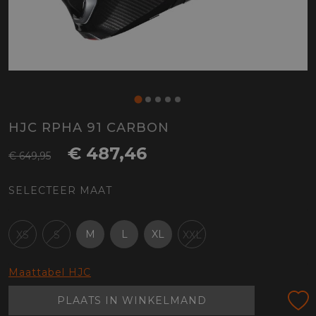
HJC RPHA 91 CARBON
€ 487,46
€ 649,95
SELECTEER MAAT
M
L
XL
XS
S
XXL
Maattabel HJC
PLAATS IN WINKELMAND