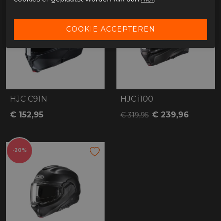
HJC C91N
HJC i100
€ 152,95
€ 239,96
€ 319,95
-20%