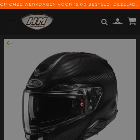
OP ONZE WERKDAGEN VOOR 15:00 BESTELD, DEZELFDE DAG VERZONDEN! GRATIS VERZENDING VANAF € 65,-
ZOEKEN