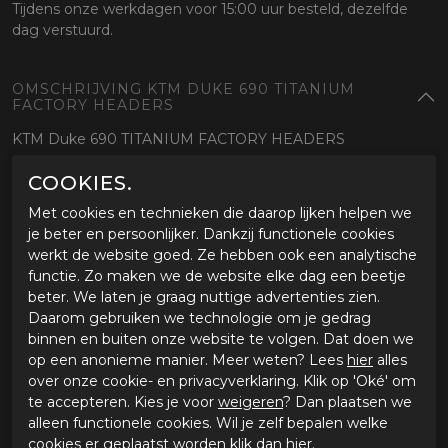
Tijdens onze werkdagen voor 15:00 uur besteld, dezelfde
dag verstuurd.
OMSCHRIJVING KTM DUKE 690 TITANIUM
FACTORY HEADERS
KTM Duke 690 TITANIUM FACTORY HEADERS
COOKIES.
SPECIFICATIES KTM DUKE 690 TITANIUM
FACTORY HEADERS
Met cookies en technieken die daarop lijken helpen we
je beter en persoonlijker. Dankzij functionele cookies
Merk
Akrapovic
werkt de website goed. Ze hebben ook een analytische
Leveranciercode
75605907100
functie. Zo maken we de website elke dag een beetje
Categorie
Uitlaten
beter. We laten je graag nuttige advertenties zien.
Materiaal buitenkant
Daarom gebruiken we technologie om je gedrag
Bestelcode
22675605907100
binnen en buiten onze website te volgen. Dat doen we
op een anonieme manier. Meer weten? Lees
hier
alles
GERELATEERDE PRODUCTEN
over onze cookie- en privacyverklaring. Klik op 'Oké' om
te accepteren. Kies je voor
weigeren
? Dan plaatsen we
alleen functionele cookies. Wil je zelf bepalen welke
-23%
cookies er geplaatst worden klik dan
hier
.