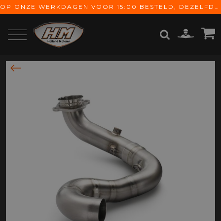
OP ONZE WERKDAGEN VOOR 15:00 BESTELD, DEZELFDE DAG VERZONDEN! GRATIS VERZENDING VANAF € 65,-
ZOEKEN