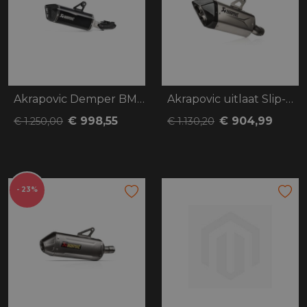
Akrapovic Demper BMW R1200/1250GS
Akrapovic uitlaat Slip-on BMW R1300GS
€ 998,55
€ 904,99
€ 1.250,00
€ 1.130,20
- 23%