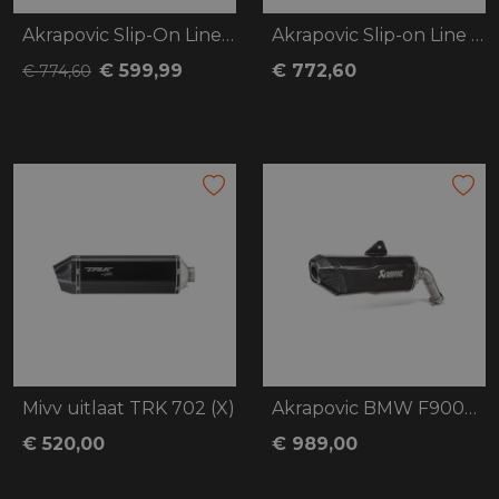
Akrapovic Slip-On Line (Titanium) CFMoto
Akrapovic Slip-on Line CFMoto 800 MT-X
€ 599,99
€ 772,60
€ 774,60
Mivv uitlaat TRK 702 (X)
Akrapovic BMW F900GS
€ 520,00
€ 989,00