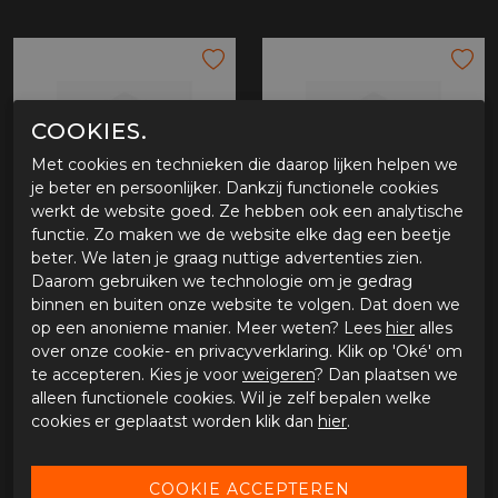
COOKIES.
Met cookies en technieken die daarop lijken helpen we
je beter en persoonlijker. Dankzij functionele cookies
werkt de website goed. Ze hebben ook een analytische
functie. Zo maken we de website elke dag een beetje
beter. We laten je graag nuttige advertenties zien.
Akrapovic Sticker Horizontal 150x44mm
Akrapovic Lamda plug SS S19 M12x1.25mm
Daarom gebruiken we technologie om je gedrag
binnen en buiten onze website te volgen. Dat doen we
€ 6,60
€ 25,60
op een anonieme manier. Meer weten? Lees
hier
alles
over onze cookie- en privacyverklaring. Klik op 'Oké' om
te accepteren. Kies je voor
weigeren
? Dan plaatsen we
alleen functionele cookies. Wil je zelf bepalen welke
cookies er geplaatst worden klik dan
hier
.
- 25%