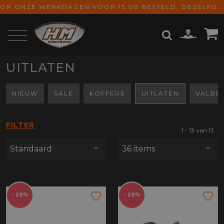
OP ONZE WERKDAGEN VOOR 15:00 BESTELD, DEZELFDE DAG VERZONDEN! GRATIS VERZENDING VANAF € 65,-
UITLATEN
ZOEKEN
NIEUW
SALE
KOFFERS
UITLATEN
VALBE
FILTER
1 - 13 van 13
Standaard
36 items
- 20%
- 20%