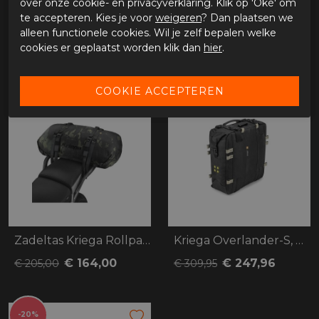
over onze cookie- en privacyverklaring. Klik op 'Oké' om
Bestelcode
2347403070101
te accepteren. Kies je voor
weigeren
? Dan plaatsen we
alleen functionele cookies. Wil je zelf bepalen welke
cookies er geplaatst worden klik dan
hier
.
GERELATEERDE PRODUCTEN
-20%
-20%
Zadeltas Kriega Rollpack 40 camo
Kriega Overlander-S, OS-22
€ 164,00
€ 247,96
€ 205,00
€ 309,95
-20%