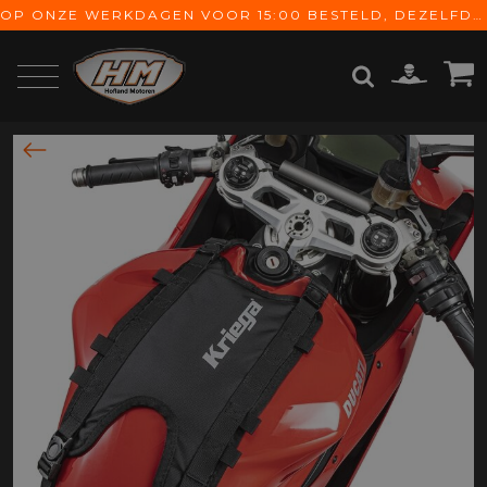
OP ONZE WERKDAGEN VOOR 15:00 BESTELD, DEZELFDE DAG VERZONDEN! GRATIS VERZENDING VANAF € 65,-
ZOEKEN