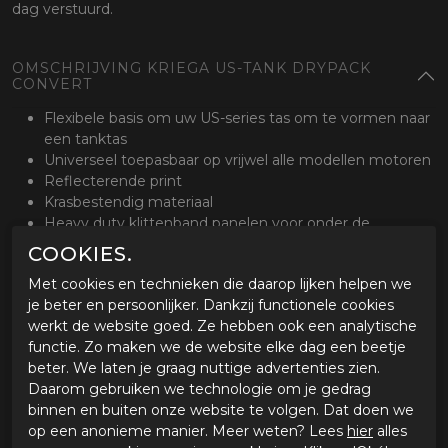
dag verstuurd.
OMSCHRIJVING KRIEGA US-TANK DRYPACK
CONVERT
Flexibele basis om uw US-series tas om te vormen naar
een tanktas
Universeel toepasbaar op vrijwel alle modellen motoren
Reflecterende print
Krasbestendig materiaal
Heavy duty klittenband panelen voor onder de
buddyseat
COOKIES.
Snelsluiting om toegang te geven tot de tank
Met cookies en technieken die daarop lijken helpen we
je beter en persoonlijker. Dankzij functionele cookies
werkt de website goed. Ze hebben ook een analytische
SPECIFICATIES KRIEGA US-TANK DRYPACK
functie. Zo maken we de website elke dag een beetje
CONVERT
beter. We laten je graag nuttige advertenties zien.
Merk
Kriega
Daarom gebruiken we technologie om je gedrag
Leveranciercode
7403070101
binnen en buiten onze website te volgen. Dat doen we
Categorie
Bagage
op een anonieme manier. Meer weten? Lees
hier
alles
Materiaal buitenkant