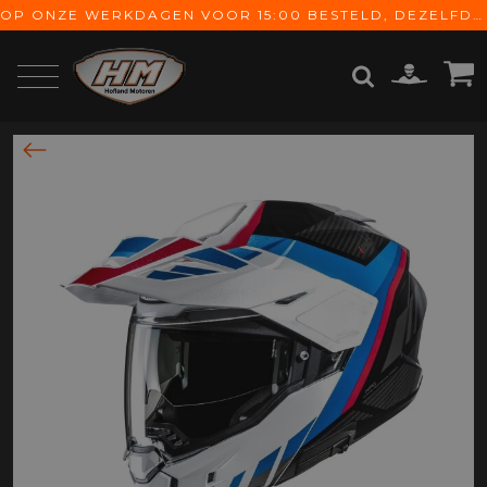
OP ONZE WERKDAGEN VOOR 15:00 BESTELD, DEZELFDE DAG VERZONDEN! GRATIS VERZENDING VANAF € 65,-
ZOEKEN