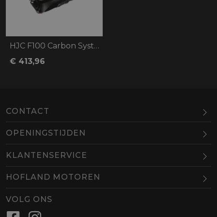
HJC F100 Carbon Systeemhelm carbon
€ 413,96
CONTACT
OPENINGSTIJDEN
Maandag
Gesloten
KLANTENSERVICE
Dinsdag
10.00-18.00
HOFLAND MOTOREN
Woensdag
10.00-18.00
BEL
EMAIL
Donderdag
10.00-18.00
VOLG ONS
Vrijdag
10.00-18.00