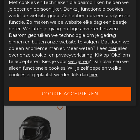
Met cookies en technieken die daarop lijken helpen we
je beter en persoonlijker. Dankzij functionele cookies
-25%
-25%
werkt de website goed. Ze hebben ook een analytische
functie. Zo maken we de website elke dag een beetje
beter. We laten je graag nuttige advertenties zien.
Daarom gebruiken we technologie om je gedrag
binnen en buiten onze website te volgen. Dat doen we
op een anonieme manier. Meer weten? Lees
hier
alles
over onze cookie- en privacyverklaring. Klik op 'Oké' om
te accepteren. Kies je voor
weigeren
? Dan plaatsen we
alleen functionele cookies. Wil je zelf bepalen welke
HJC I80 zwart
HJC i100
cookies er geplaatst worden klik dan
hier
.
€ 194,96
€ 239,96
€ 259,94
€ 319,95