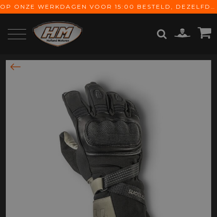
OP ONZE WERKDAGEN VOOR 15:00 BESTELD, DEZELFDE DAG VERZONDEN! GRATIS VERZENDING VANAF € 65,-
ZOEKEN