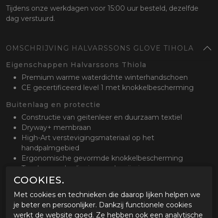
Tijdens onze werkdagen voor 15:00 uur besteld, dezelfde
dag verstuurd.
OMSCHRIJVING HALVARSSONS GLOVE TIHOLA
Eigenschappen Halvarssons Thiola
Premium warme waterdichte winterhandschoen
CE gecertificeerd level 1 met knokkelbescherming
Buitenlaag en protectie
Constructie van geitenleer en duurzaam textiel
Dryway+ membraan
High-Art verstevigingsmateriaal op het
handpalmgebied
Ergonomische gevormde knokkelbescherming
Touchscreenbediening op de wijsvinger
COOKIES.
Waterdicht en binnenvoering
Met cookies en technieken die daarop lijken helpen we
Waterdichtheid en binnenvoering
je beter en persoonlijker. Dankzij functionele cookies
Ademend, wind en waterdicht Dryway+ membraan
werkt de website goed. Ze hebben ook een analytische