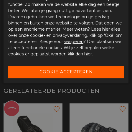
Warmtevoering van 40gr Innoborne
functie. Zo maken we de website elke dag een beetje
beter. We laten je graag nuttige advertenties zien.
Optioneel
Daarom gebruiken we technologie om je gedrag
Beschikbaar in de maten 5 t/m 14
binnen en buiten onze website te volgen. Dat doen we
op een anonieme manier. Meer weten? Lees
hier
alles
over onze cookie- en privacyverklaring. Klik op 'Oké' om
SPECIFICATIES HALVARSSONS GLOVE TIHOLA
te accepteren. Kies je voor
weigeren
? Dan plaatsen we
alleen functionele cookies. Wil je zelf bepalen welke
Merk
Halvarssons
cookies er geplaatst worden klik dan
hier
.
Leveranciercode
710-24121009-10
Categorie
Winter handschoenen
Materiaal buitenkant
Leer
Bestelcode
ci3255545
GERELATEERDE PRODUCTEN
-27%