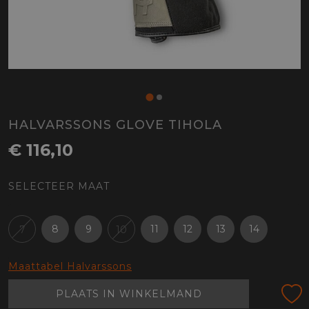
HALVARSSONS GLOVE TIHOLA
€ 116,10
SELECTEER MAAT
8
9
11
12
13
14
7
10
Maattabel Halvarssons
PLAATS IN WINKELMAND