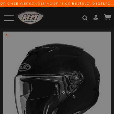
OP ONZE WERKDAGEN VOOR 15:00 BESTELD, DEZELFDE DAG VERZONDEN! GRATIS VERZENDING VANAF € 65,-
ZOEKEN