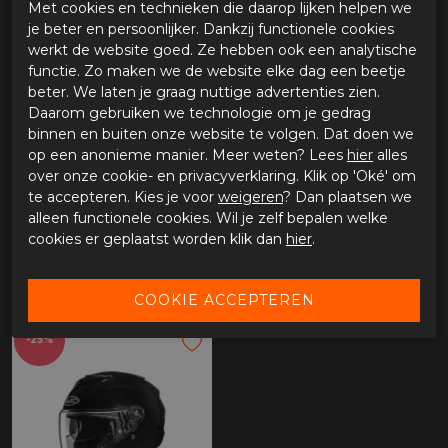
Met cookies en technieken die daarop lijken helpen we
je beter en persoonlijker. Dankzij functionele cookies
werkt de website goed. Ze hebben ook een analytische
functie. Zo maken we de website elke dag een beetje
beter. We laten je graag nuttige advertenties zien.
Daarom gebruiken we technologie om je gedrag
binnen en buiten onze website te volgen. Dat doen we
op een anonieme manier. Meer weten? Lees
hier
alles
over onze cookie- en privacyverklaring. Klik op 'Oké' om
te accepteren. Kies je voor
weigeren
? Dan plaatsen we
alleen functionele cookies. Wil je zelf bepalen welke
HJC F31 wit
HJC F31 donkergrijs
cookies er geplaatst worden klik dan
hier
.
€ 224,95
€ 224,95
-25%