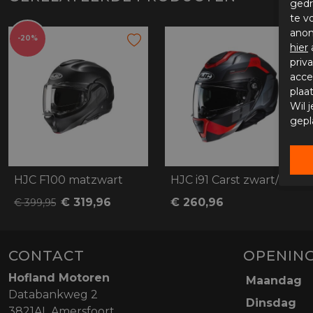
gedr
te v
anon
-20%
hier
priv
acce
plaa
Wil 
gepl
HJC F100 matzwart
HJC i91 Carst zwart/rood
€ 319,96
€ 260,96
€ 399,95
CONTACT
OPENING
Hofland Motoren
Maandag
Databankweg 2
Dinsdag
3821AL Amersfoort