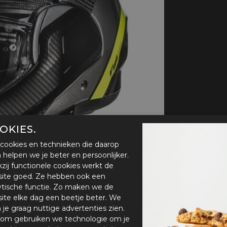
handschoenen
Sl
All-Season
Te
handschoenen
Verwarmde
handschoenen
OKIES.
cookies en technieken die daarop
en helpen we je beter en persoonlijker.
zij functionele cookies werkt de
ite goed. Ze hebben ook een
ytische functie. Zo maken we de
ite elke dag een beetje beter. We
n je graag nuttige advertenties zien.
om gebruiken we technologie om je