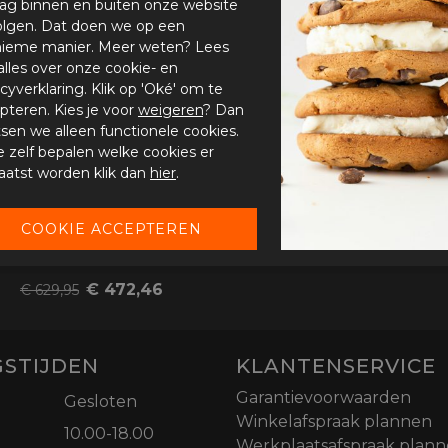
ag binnen en buiten onze website
olgen. Dat doen we op een
ieme manier. Meer weten? Lees
-25%
alles over onze cookie- en
acyverklaring. Klik op 'Oké' om te
pteren. Kies je voor
weigeren
? Dan
tsen we alleen functionele cookies.
je zelf bepalen welke cookies er
aatst worden klik dan
hier
.
HJC RPHA 91 Rafino
€ 472,46
€ 629,95
STIJDEN
KLANTENSERVICE
Garantievoorwaarden
Gesloten
Winkelafspraak plannen
10.00-18.00
Werkplaatsafspraak plan