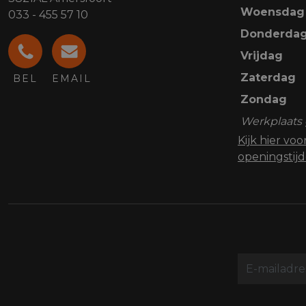
Woensdag
033 - 455 57 10
Donderda
Vrijdag
Zaterdag
BEL
EMAIL
Zondag
Werkplaats 
Kijk hier vo
openingstij