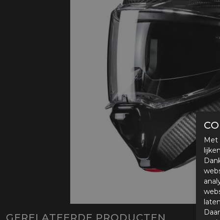
Protectie
Airbags
CO
Met 
lijk
Dank
webs
anal
webs
late
Daar
GERELATEERDE PRODUCTEN