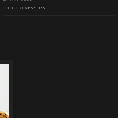
oten
HJC F100 Carbon Stan
lefoon