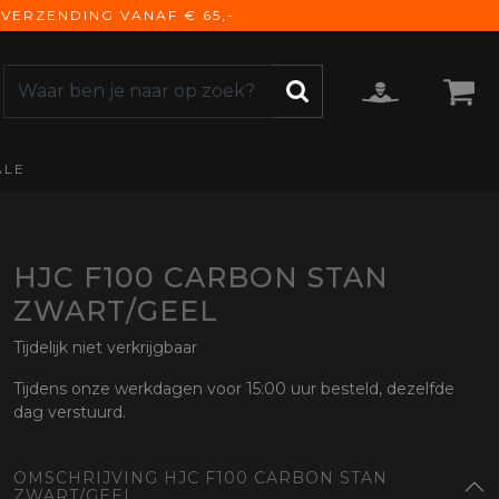
VERZENDING VANAF € 65,-
ALE
ZOEKEN
CCESSOIRES
e Accessoires
vigatie
HJC F100 CARBON STAN
derhoud
ZWART/GEEL
mmunicatie
Tijdelijk niet verkrijgbaar
gage
versen
Tijdens onze werkdagen voor 15:00 uur besteld, dezelfde
dag verstuurd.
ktra
torhoezen
OMSCHRIJVING HJC F100 CARBON STAN
derdelen
ZWART/GEEL