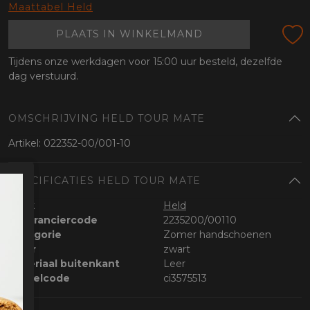
oten
Maattabel Held
lefoon
PLAATS IN WINKELMAND
Tijdens onze werkdagen voor 15:00 uur besteld, dezelfde
dag verstuurd.
OMSCHRIJVING HELD TOUR MATE
Artikel: 022352-00/001-10
SPECIFICATIES HELD TOUR MATE
Merk
Held
Leveranciercode
2235200/00110
Categorie
Zomer handschoenen
Kleur
zwart
Materiaal buitenkant
Leer
Bestelcode
ci3575513