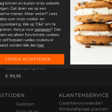
ag binnen en buiten onze website
olgen. Dat doen we op een
ieme manier. Meer weten? Lees
alles over onze cookie- en
acyverklaring. Klik op 'Oké' om te
pteren. Kies je voor
weigeren
? Dan
tsen we alleen functionele cookies.
je zelf bepalen welke cookies er
aatst worden klik dan
hier
.
Kakuda Sportgloves
€ 99,95
STIJDEN
KLANTENSERVICE
Garantievoorwaarden
Gesloten
Winkelafspraak plannen