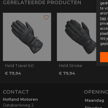
GERELATEERDE PRODUCTEN
gedr
te v
anon
hier
priv
acce
plaa
Wil 
gepl
Held Travel 6.0
Held Stroke
€ 79,94
€ 79,94
CONTACT
OPENING
Hofland Motoren
Maandag
Databankweg 2