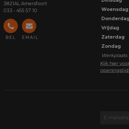
Dinsdag
3821AL Amersfoort
Woensdag
033 - 455 57 10
Donderda
Vrijdag
Zaterdag
BEL
EMAIL
Zondag
Werkplaats 
Kijk hier vo
openingstij