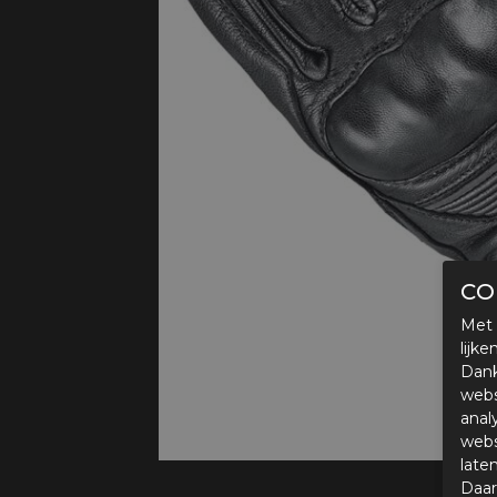
Protectie
Airbags
CO
Met 
lijk
Dank
webs
anal
webs
late
Daar