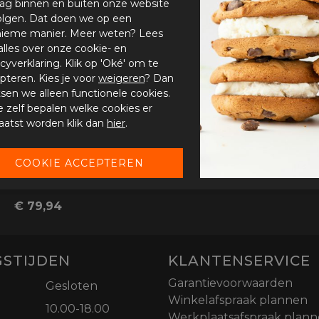
ag binnen en buiten onze website
olgen. Dat doen we op een
ieme manier. Meer weten? Lees
alles over onze cookie- en
acyverklaring. Klik op 'Oké' om te
pteren. Kies je voor
weigeren
? Dan
tsen we alleen functionele cookies.
je zelf bepalen welke cookies er
aatst worden klik dan
hier
.
Held Travel 6.0
€ 79,94
STIJDEN
KLANTENSERVICE
Garantievoorwaarden
Gesloten
Winkelafspraak plannen
10.00-18.00
Werkplaatsafspraak plan