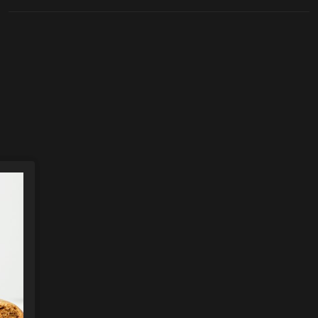
oten
lefoon