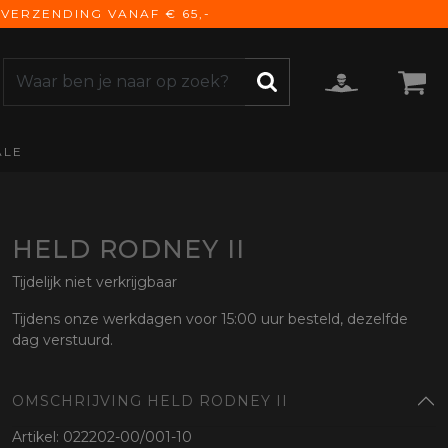
VERZENDING VANAF € 65,-
ALE
ZOEKEN
CCESSOIRES
e Accessoires
vigatie
HELD RODNEY II
derhoud
Tijdelijk niet verkrijgbaar
mmunicatie
Tijdens onze werkdagen voor 15:00 uur besteld, dezelfde
gage
dag verstuurd.
versen
ktra
OMSCHRIJVING HELD RODNEY II
torhoezen
derdelen
Artikel: 022202-00/001-10