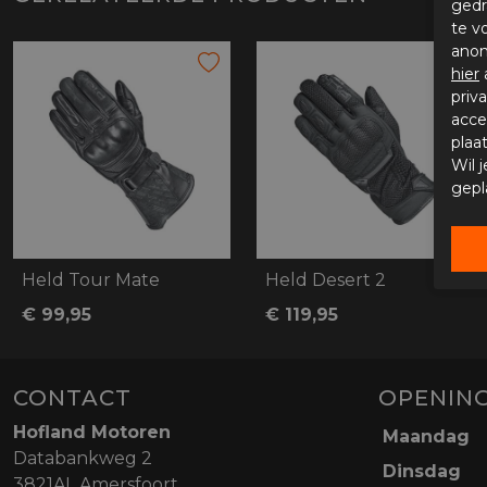
gedr
te v
anon
hier
priv
acce
plaa
Wil 
gepl
Held Tour Mate
Held Desert 2
€ 99,95
€ 119,95
CONTACT
OPENING
Hofland Motoren
Maandag
Databankweg 2
Dinsdag
3821AL Amersfoort