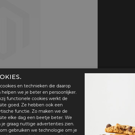
handschoenen
Sl
All-Season
Te
handschoenen
Verwarmde
handschoenen
OKIES.
cookies en technieken die daarop
en helpen we je beter en persoonlijker.
zij functionele cookies werkt de
ite goed. Ze hebben ook een
ytische functie. Zo maken we de
ite elke dag een beetje beter. We
n je graag nuttige advertenties zien.
om gebruiken we technologie om je