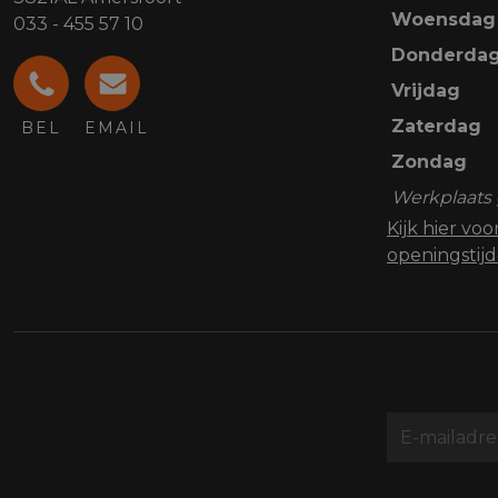
Woensdag
033 - 455 57 10
Donderda
Vrijdag
Zaterdag
BEL
EMAIL
Zondag
Werkplaats 
Kijk hier vo
openingstij