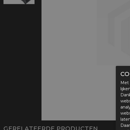
Protectie
Airbags
CO
Met 
lijk
Dank
webs
anal
webs
late
Daar
GERELATEERDE PRODUCTEN