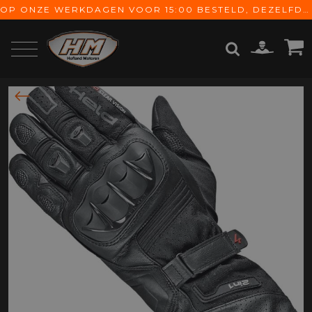
OP ONZE WERKDAGEN VOOR 15:00 BESTELD, DEZELFDE DAG VERZONDEN! GRATIS VERZENDING VANAF € 65,-
ZOEKEN