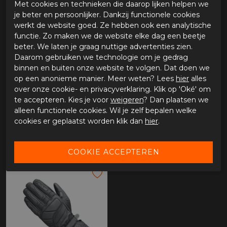
Met cookies en technieken die daarop lijken helpen we
je beter en persoonlijker. Dankzij functionele cookies
werkt de website goed. Ze hebben ook een analytische
functie. Zo maken we de website elke dag een beetje
beter. We laten je graag nuttige advertenties zien.
Daarom gebruiken we technologie om je gedrag
binnen en buiten onze website te volgen. Dat doen we
op een anonieme manier. Meer weten? Lees
hier
alles
over onze cookie- en privacyverklaring. Klik op 'Oké' om
te accepteren. Kies je voor
weigeren
? Dan plaatsen we
alleen functionele cookies. Wil je zelf bepalen welke
Held Stroke
Held Desert 2
cookies er geplaatst worden klik dan
hier
.
€ 79,94
€ 119,95