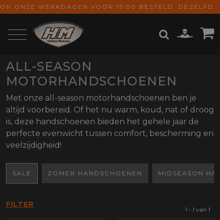
OP ONZE WERKDAGEN VOOR 15:00 BESTELD, DEZELFDE DAG VERZONDEN! GRATIS VERZENDING VANAF € 65,-
ALL-SEASON
ZOEKEN
MOTORHANDSCHOENEN
Met onze all-season motorhandschoenen ben je
altijd voorbereid. Of het nu warm, koud, nat of droog
is, deze handschoenen bieden het gehele jaar de
perfecte evenwicht tussen comfort, bescherming en
veelzijdigheid!
SALE
ZOMER HANDSCHOENEN
MIDSEASON HA
FILTER
1 - 1 van 1