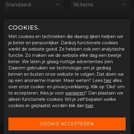
Standaard
36 items
COOKIES.
- 30%
Met cookies en technieken die daarop lijken helpen we
je beter en persoonlijker. Dankzij functionele cookies
werkt de website goed. Ze hebben ook een analytische
functie. Zo maken we de website elke dag een beetje
beter. We laten je graag nuttige advertenties zien.
Daarom gebruiken we technologie om je gedrag
binnen en buiten onze website te volgen. Dat doen we
op een anonieme manier. Meer weten? Lees
hier
alles
over onze cookie- en privacyverklaring. Klik op 'Oké' om
Furygan Glove Charly D3O
te accepteren. Kies je voor
weigeren
? Dan plaatsen we
alleen functionele cookies. Wil je zelf bepalen welke
€ 55,96
€ 79,94
cookies er geplaatst worden klik dan
hier
.